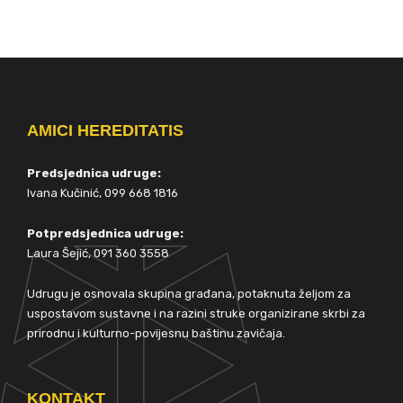
AMICI HEREDITATIS
Predsjednica udruge:
Ivana Kučinić, 099 668 1816
Potpredsjednica udruge:
Laura Šejić, 091 360 3558
Udrugu je osnovala skupina građana, potaknuta željom za
uspostavom sustavne i na razini struke organizirane skrbi za
prirodnu i kulturno-povijesnu baštinu zavičaja.
KONTAKT