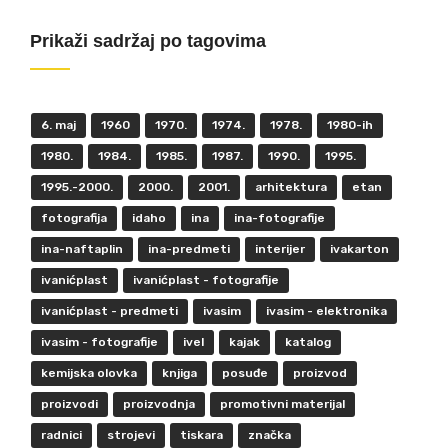
Prikaži sadržaj po tagovima
6. maj
1960
1970.
1974.
1978.
1980-ih
1980.
1984.
1985.
1987.
1990.
1995.
1995.-2000.
2000.
2001.
arhitektura
etan
fotografija
idaho
ina
ina-fotografije
ina-naftaplin
ina-predmeti
interijer
ivakarton
ivanićplast
ivanićplast - fotografije
ivanićplast - predmeti
ivasim
ivasim - elektronika
ivasim - fotografije
ivel
kajak
katalog
kemijska olovka
knjiga
posuđe
proizvod
proizvodi
proizvodnja
promotivni materijal
radnici
strojevi
tiskara
značka