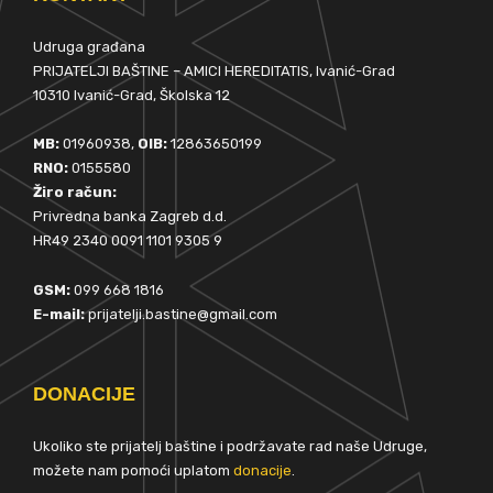
Udruga građana
PRIJATELJI BAŠTINE – AMICI HEREDITATIS, Ivanić-Grad
10310 Ivanić-Grad, Školska 12
MB:
01960938,
OIB:
12863650199
RNO:
0155580
Žiro račun:
Privredna banka Zagreb d.d.
HR49 2340 0091 1101 9305 9
GSM:
099 668 1816
E-mail:
prijatelji.bastine@gmail.com
DONACIJE
Ukoliko ste prijatelj baštine i podržavate rad naše Udruge,
možete nam pomoći uplatom
donacije
.