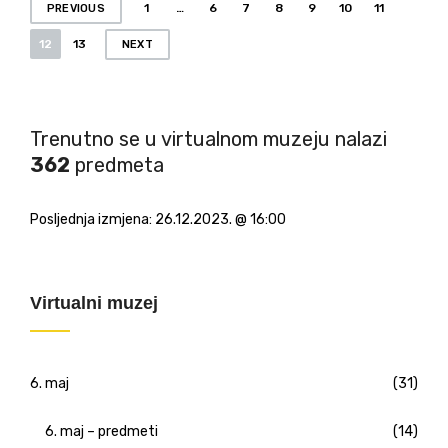
P
1
…
6
7
8
9
10
11
PREVIOUS
o
12
13
NEXT
s
t
s
Trenutno se u virtualnom muzeju nalazi
n
362
predmeta
a
v
Posljednja izmjena:
26.12.2023. @ 16:00
i
g
Virtualni muzej
a
t
i
6. maj
(31)
o
6. maj – predmeti
(14)
n