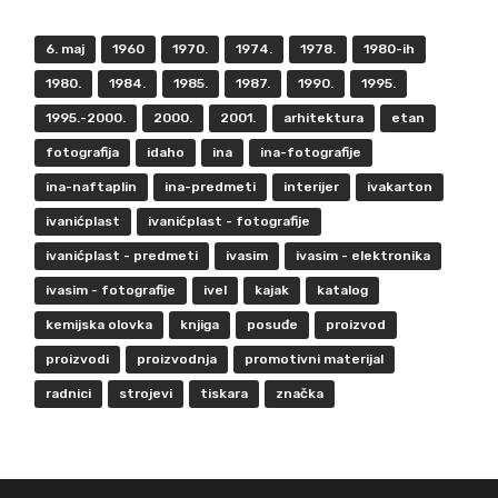
6. maj
1960
1970.
1974.
1978.
1980-ih
1980.
1984.
1985.
1987.
1990.
1995.
1995.-2000.
2000.
2001.
arhitektura
etan
fotografija
idaho
ina
ina-fotografije
ina-naftaplin
ina-predmeti
interijer
ivakarton
ivanićplast
ivanićplast - fotografije
ivanićplast - predmeti
ivasim
ivasim - elektronika
ivasim - fotografije
ivel
kajak
katalog
kemijska olovka
knjiga
posuđe
proizvod
proizvodi
proizvodnja
promotivni materijal
radnici
strojevi
tiskara
značka