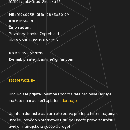
10310 Ivanić-Grad, Školska 12
MB:
01960938,
OIB:
12863650199
RNO:
0155580
Žiro račun:
Privredna banka Zagreb d.d.
HR49 2340 0091 1101 9305 9
GSM:
099 668 1816
E-mail:
prijatelji.bastine@gmail.com
DONACIJE
Ukoliko ste prijatelj baštine i podržavate rad naše Udruge,
možete nam pomoći uplatom
donacije
.
Uplatom donacije ostvarujete pravo pristupa informacijama o
utrošku novčanih sredstava Udruge i imate pravo zatražiti
uvid u financijsko izvješće Udruge!