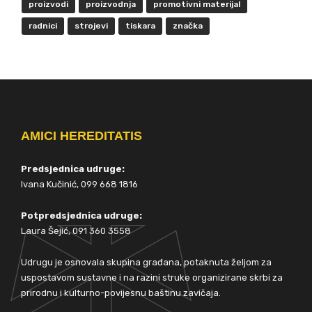
proizvodi
proizvodnja
promotivni materijal
radnici
strojevi
tiskara
značka
AMICI HEREDITATIS
Predsjednica udruge:
Ivana Kučinić, 099 668 1816
Potpredsjednica udruge:
Laura Šejić, 091 360 3558
Udrugu je osnovala skupina građana, potaknuta željom za
uspostavom sustavne i na razini struke organizirane skrbi za
prirodnu i kulturno-povijesnu baštinu zavičaja.