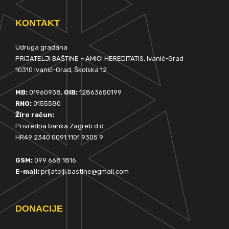
KONTAKT
Udruga građana
PRIJATELJI BAŠTINE – AMICI HEREDITATIS, Ivanić-Grad
10310 Ivanić-Grad, Školska 12
MB:
01960938,
OIB:
12863650199
RNO:
0155580
Žiro račun:
Privredna banka Zagreb d.d.
HR49 2340 0091 1101 9305 9
GSM:
099 668 1816
E-mail:
prijatelji.bastine@gmail.com
DONACIJE