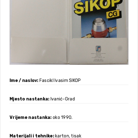
Ime / naslov
Fascikl Ivasim SIKOP
Mjesto nastanka
Ivanić-Grad
Vrijeme nastanka
oko 1990.
Materijali i tehnike
karton, tisak