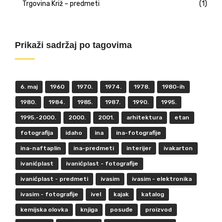
Trgovina Križ – predmeti
(1)
Prikaži sadržaj po tagovima
6. maj
1960
1970.
1974.
1978.
1980-ih
1980.
1984.
1985.
1987.
1990.
1995.
1995.-2000.
2000.
2001.
arhitektura
etan
fotografija
idaho
ina
ina-fotografije
ina-naftaplin
ina-predmeti
interijer
ivakarton
ivanićplast
ivanićplast - fotografije
ivanićplast - predmeti
ivasim
ivasim - elektronika
ivasim - fotografije
ivel
kajak
katalog
kemijska olovka
knjiga
posuđe
proizvod