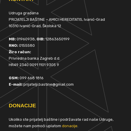
Udruga građana
PRIJATELJI BAŠTINE – AMICI HEREDITATIS, Ivanić-Grad
10310 Ivanić-Grad, Školska 12
MB:
01960938,
OIB:
12863650199
RNO:
0155580
Žiro račun:
Privredna banka Zagreb d.d.
HR49 2340 0091 1101 9305 9
GSM:
099 668 1816
E-mail:
prijatelji.bastine@gmail.com
DONACIJE
Ukoliko ste prijatelj baštine i podržavate rad naše Udruge,
možete nam pomoći uplatom
donacije
.