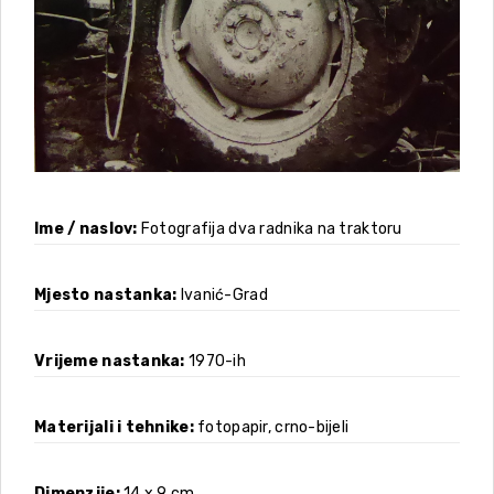
Ime / naslov
Fotografija dva radnika na traktoru
Mjesto nastanka
Ivanić-Grad
Vrijeme nastanka
1970-ih
Materijali i tehnike
fotopapir, crno-bijeli
Dimenzije
14 x 9 cm