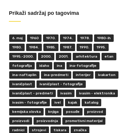
Prikaži sadržaj po tagovima
6. maj
1960
1970.
1974.
1978.
1980-ih
1980.
1984.
1985.
1987.
1990.
1995.
1995.-2000.
2000.
2001.
arhitektura
etan
fotografija
idaho
ina
ina-fotografije
ina-naftaplin
ina-predmeti
interijer
ivakarton
ivanićplast
ivanićplast - fotografije
ivanićplast - predmeti
ivasim
ivasim - elektronika
ivasim - fotografije
ivel
kajak
katalog
kemijska olovka
knjiga
posuđe
proizvod
proizvodi
proizvodnja
promotivni materijal
radnici
strojevi
tiskara
značka