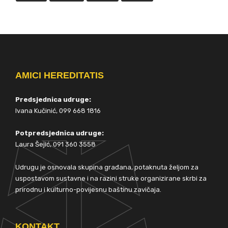
AMICI HEREDITATIS
Predsjednica udruge:
Ivana Kučinić, 099 668 1816
Potpredsjednica udruge:
Laura Šejić, 091 360 3558
Udrugu je osnovala skupina građana, potaknuta željom za
uspostavom sustavne i na razini struke organizirane skrbi za
prirodnu i kulturno-povijesnu baštinu zavičaja.
KONTAKT