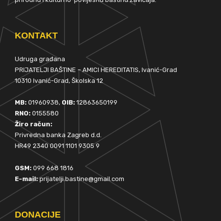
KONTAKT
Udruga građana
PRIJATELJI BAŠTINE – AMICI HEREDITATIS, Ivanić-Grad
10310 Ivanić-Grad, Školska 12
MB:
01960938,
OIB:
12863650199
RNO:
0155580
Žiro račun:
Privredna banka Zagreb d.d.
HR49 2340 0091 1101 9305 9
GSM:
099 668 1816
E-mail:
prijatelji.bastine@gmail.com
DONACIJE