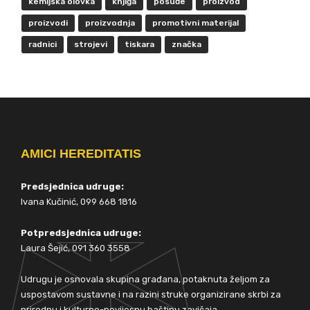
kemijska olovka
knjiga
posuđe
proizvod
proizvodi
proizvodnja
promotivni materijal
radnici
strojevi
tiskara
značka
AMICI HEREDITATIS
Predsjednica udruge:
Ivana Kučinić, 099 668 1816
Potpredsjednica udruge:
Laura Šejić, 091 360 3558
Udrugu je osnovala skupina građana, potaknuta željom za
uspostavom sustavne i na razini struke organizirane skrbi za
prirodnu i kulturno-povijesnu baštinu zavičaja.