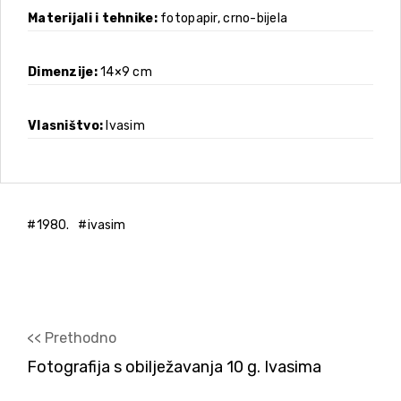
Materijali i tehnike
fotopapir, crno-bijela
Dimenzije
14×9 cm
Vlasništvo
Ivasim
1980.
ivasim
<< Prethodno
Fotografija s obilježavanja 10 g. Ivasima