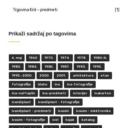
Trgovina Križ – predmeti
(1)
Prikaži sadržaj po tagovima
6. maj
1960
1970.
1974.
1978.
1980-ih
1980.
1984.
1985.
1987.
1990.
1995.
1995.-2000.
2000.
2001.
arhitektura
etan
fotografija
idaho
ina
ina-fotografije
ina-naftaplin
ina-predmeti
interijer
ivakarton
ivanićplast
ivanićplast - fotografije
ivanićplast - predmeti
ivasim
ivasim - elektronika
ivasim - fotografije
ivel
kajak
katalog