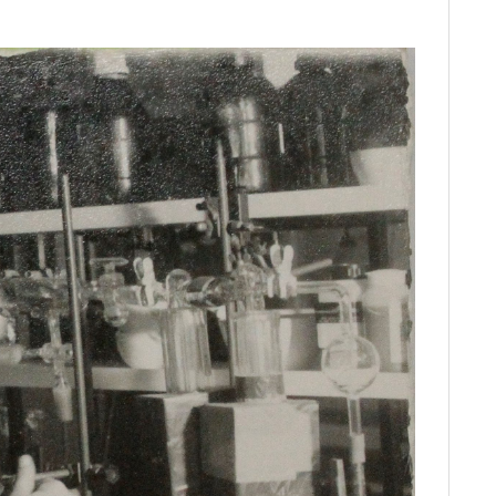
C
E
B