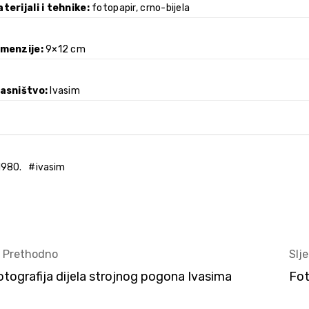
terijali i tehnike
fotopapir, crno-bijela
imenzije
9×12 cm
lasništvo
Ivasim
1980.
ivasim
< Prethodno
Slj
otografija dijela strojnog pogona Ivasima
Fot