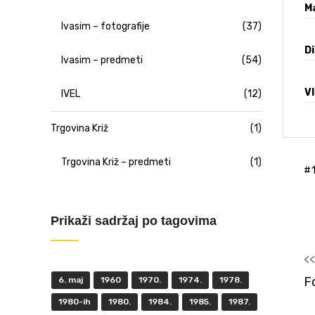
Ma
Ivasim – fotografije
(37)
D
Ivasim – predmeti
(54)
V
IVEL
(12)
Trgovina Križ
(1)
Trgovina Križ – predmeti
(1)
Prikaži sadržaj po tagovima
<
F
6. maj
1960
1970.
1974.
1978.
1980-ih
1980.
1984.
1985.
1987.