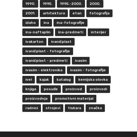
1990.
1995.
1995.-2000.
2000.
2001.
arhitektura
etan
fotografija
idaho
ina
ina-fotografije
ina-naftaplin
ina-predmeti
interijer
ivakarton
ivanićplast
ivanićplast - fotografije
ivanićplast - predmeti
ivasim
ivasim - elektronika
ivasim - fotografije
ivel
kajak
katalog
kemijska olovka
knjiga
posuđe
proizvod
proizvodi
proizvodnja
promotivni materijal
radnici
strojevi
tiskara
značka