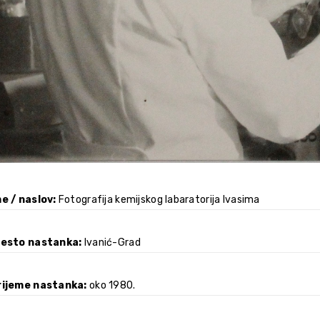
e / naslov
Fotografija kemijskog labaratorija Ivasima
jesto nastanka
Ivanić-Grad
rijeme nastanka
oko 1980.