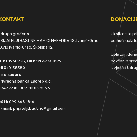
KONTAKT
DONACIJ
Udruga građana
Ukoliko ste p
RIJATELJI BAŠTINE – AMICI HEREDITATIS, Ivanić-Grad
pomoći upla
0310 Ivanić-Grad, Školska 12
Uplatom donac
MB:
01960938,
OIB:
12863650199
novčanih sred
RNO:
0155580
izvješće Udru
iro račun:
rivredna banka Zagreb d.d.
R49 2340 0091 1101 9305 9
GSM:
099 668 1816
-mail:
prijatelji.bastine@gmail.com