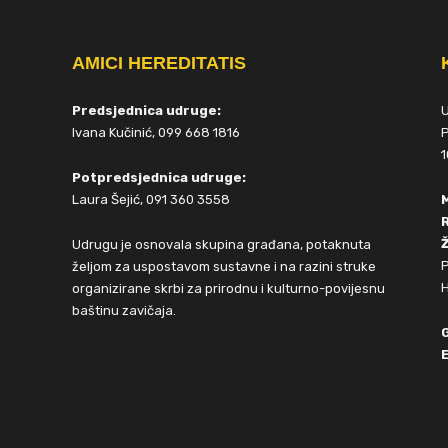
AMICI HEREDITATIS
Predsjednica udruge:
Ivana Kučinić, 099 668 1816
P
1
Potpredsjednica udruge:
Laura Šejić, 091 360 3558
Ž
Udrugu je osnovala skupina građana, potaknuta
P
željom za uspostavom sustavne i na razini struke
H
organizirane skrbi za prirodnu i kulturno-povijesnu
baštinu zavičaja.
E