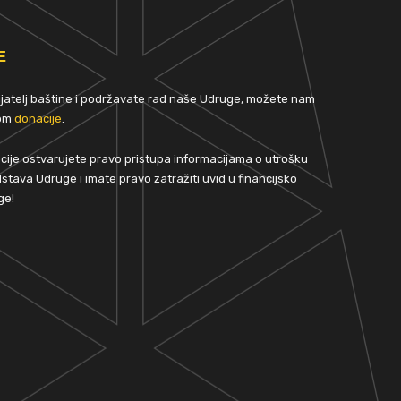
E
rijatelj baštine i podržavate rad naše Udruge, možete nam
tom
donacije
.
ije ostvarujete pravo pristupa informacijama o utrošku
stava Udruge i imate pravo zatražiti uvid u financijsko
ge!