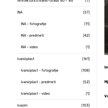
Arhitektura u Ivanić-Gradu '60 – '85
(7)
INA
(57)
INA – fotografije
(11)
INA – predmeti
(42)
INA – video
(1)
Ivanićplast
(161)
Im
Ivanićplast – fotografije
(108)
M
Ivanićplast – predmeti
(52)
Ivanićplast – video
(1)
V
Ivasim
(103)