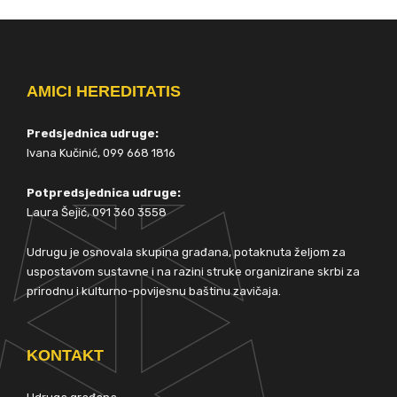
AMICI HEREDITATIS
Predsjednica udruge:
Ivana Kučinić, 099 668 1816
Potpredsjednica udruge:
Laura Šejić, 091 360 3558
Udrugu je osnovala skupina građana, potaknuta željom za
uspostavom sustavne i na razini struke organizirane skrbi za
prirodnu i kulturno-povijesnu baštinu zavičaja.
KONTAKT