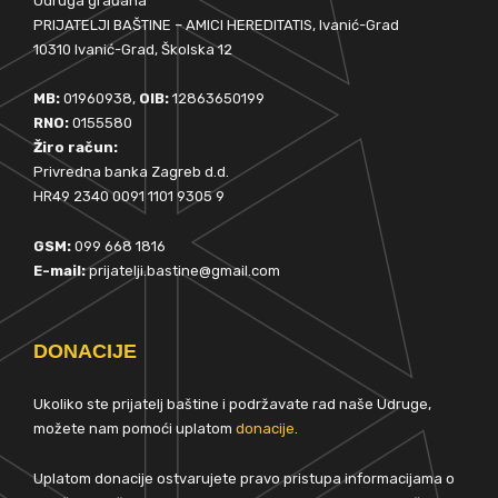
Udruga građana
PRIJATELJI BAŠTINE – AMICI HEREDITATIS, Ivanić-Grad
10310 Ivanić-Grad, Školska 12
MB:
01960938,
OIB:
12863650199
RNO:
0155580
Žiro račun:
Privredna banka Zagreb d.d.
HR49 2340 0091 1101 9305 9
GSM:
099 668 1816
E-mail:
prijatelji.bastine@gmail.com
DONACIJE
Ukoliko ste prijatelj baštine i podržavate rad naše Udruge,
možete nam pomoći uplatom
donacije
.
Uplatom donacije ostvarujete pravo pristupa informacijama o