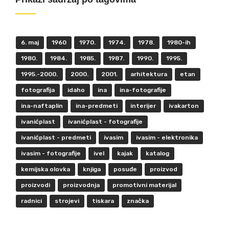
6. maj
1960
1970.
1974.
1978.
1980-ih
1980.
1984.
1985.
1987.
1990.
1995.
1995.-2000.
2000.
2001.
arhitektura
etan
fotografija
idaho
ina
ina-fotografije
ina-naftaplin
ina-predmeti
interijer
ivakarton
ivanićplast
ivanićplast - fotografije
ivanićplast - predmeti
ivasim
ivasim - elektronika
ivasim - fotografije
ivel
kajak
katalog
kemijska olovka
knjiga
posuđe
proizvod
proizvodi
proizvodnja
promotivni materijal
radnici
strojevi
tiskara
značka