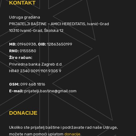
KONTAKT
Udruga građana
PRIJATELJI BAŠTINE – AMICI HEREDITATIS, Ivanić-Grad
10310 Ivanić-Grad, Školska 12
MB:
01960938,
OIB:
12863650199
RNO:
0155580
Žiro račun:
Privredna banka Zagreb d.d.
HR49 2340 0091 1101 9305 9
GSM:
099 668 1816
E-mail:
prijatelji.bastine@gmail.com
DONACIJE
Ukoliko ste prijatelj baštine i podržavate rad naše Udruge,
možete nam pomoći uplatom
donacije
.