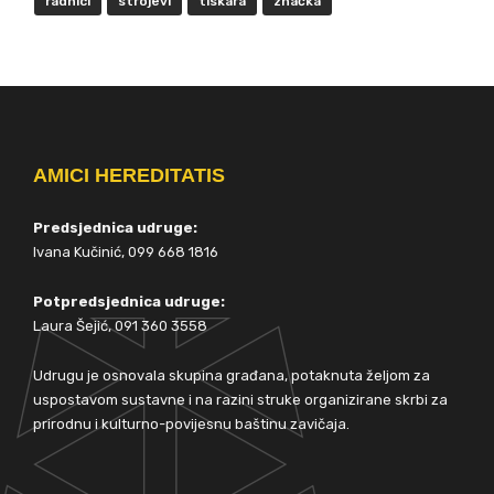
radnici
strojevi
tiskara
značka
AMICI HEREDITATIS
Predsjednica udruge:
Ivana Kučinić, 099 668 1816
Potpredsjednica udruge:
Laura Šejić, 091 360 3558
Udrugu je osnovala skupina građana, potaknuta željom za
uspostavom sustavne i na razini struke organizirane skrbi za
prirodnu i kulturno-povijesnu baštinu zavičaja.