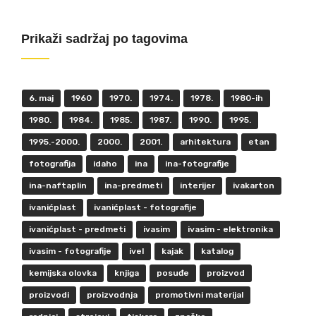
Prikaži sadržaj po tagovima
6. maj
1960
1970.
1974.
1978.
1980-ih
1980.
1984.
1985.
1987.
1990.
1995.
1995.-2000.
2000.
2001.
arhitektura
etan
fotografija
idaho
ina
ina-fotografije
ina-naftaplin
ina-predmeti
interijer
ivakarton
ivanićplast
ivanićplast - fotografije
ivanićplast - predmeti
ivasim
ivasim - elektronika
ivasim - fotografije
ivel
kajak
katalog
kemijska olovka
knjiga
posuđe
proizvod
proizvodi
proizvodnja
promotivni materijal