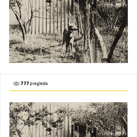
777
pregleda