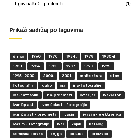
Trgovina Križ – predmeti
(1)
Prikaži sadržaj po tagovima
6. maj
1960
1970.
1974.
1978.
1980-ih
1980.
1984.
1985.
1987.
1990.
1995.
1995.-2000.
2000.
2001.
arhitektura
etan
fotografija
idaho
ina
ina-fotografije
ina-naftaplin
ina-predmeti
interijer
ivakarton
ivanićplast
ivanićplast - fotografije
ivanićplast - predmeti
ivasim
ivasim - elektronika
ivasim - fotografije
ivel
kajak
katalog
kemijska olovka
knjiga
posuđe
proizvod