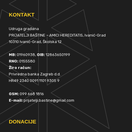
KONTAKT
Udruga građana
PRIJATELJI BAŠTINE – AMICI HEREDITATIS, Ivanić-Grad
10310 Ivanić-Grad, Školska 12
MB:
01960938,
OIB:
12863650199
RNO:
0155580
Žiro račun:
Privredna banka Zagreb d.d.
HR49 2340 0091 1101 9305 9
GSM:
099 668 1816
E-mail:
prijatelji.bastine@gmail.com
DONACIJE