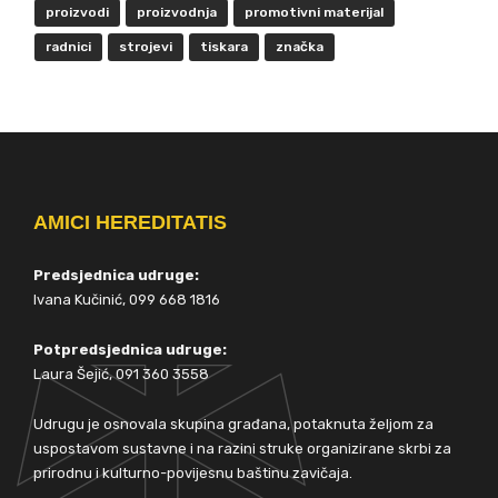
proizvodi
proizvodnja
promotivni materijal
radnici
strojevi
tiskara
značka
AMICI HEREDITATIS
Predsjednica udruge:
Ivana Kučinić, 099 668 1816
Potpredsjednica udruge:
Laura Šejić, 091 360 3558
Udrugu je osnovala skupina građana, potaknuta željom za
uspostavom sustavne i na razini struke organizirane skrbi za
prirodnu i kulturno-povijesnu baštinu zavičaja.