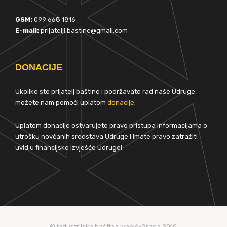
GSM:
099 668 1816
E-mail:
prijatelji.bastine@gmail.com
DONACIJE
Ukoliko ste prijatelj baštine i podržavate rad naše Udruge,
možete nam pomoći uplatom
donacije
.
Uplatom donacije ostvarujete pravo pristupa informacijama o
utrošku novčanih sredstava Udruge i imate pravo zatražiti
uvid u financijsko izvješće Udruge!
© Industrijska baština Ivanić-Grada 2019.