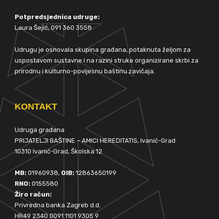
Potpredsjednica udruge:
Laura Šejić, 091 360 3558
Udrugu je osnovala skupina građana, potaknuta željom za
uspostavom sustavne i na razini struke organizirane skrbi za
prirodnu i kulturno-povijesnu baštinu zavičaja.
KONTAKT
Udruga građana
PRIJATELJI BAŠTINE – AMICI HEREDITATIS, Ivanić-Grad
10310 Ivanić-Grad, Školska 12
MB:
01960938,
OIB:
12863650199
RNO:
0155580
Žiro račun:
Privredna banka Zagreb d.d.
HR49 2340 0091 1101 9305 9