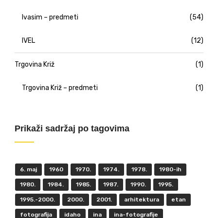
Ivasim – predmeti
(54)
IVEL
(12)
Trgovina Križ
(1)
Trgovina Križ – predmeti
(1)
Prikaži sadržaj po tagovima
6. maj
1960
1970.
1974.
1978.
1980-ih
1980.
1984.
1985.
1987.
1990.
1995.
1995.-2000.
2000.
2001.
arhitektura
etan
fotografija
idaho
ina
ina-fotografije