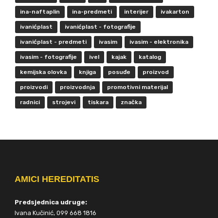
ina-naftaplin
ina-predmeti
interijer
ivakarton
ivanićplast
ivanićplast - fotografije
ivanićplast - predmeti
ivasim
ivasim - elektronika
ivasim - fotografije
ivel
kajak
katalog
kemijska olovka
knjiga
posuđe
proizvod
proizvodi
proizvodnja
promotivni materijal
radnici
strojevi
tiskara
značka
AMICI HEREDITATIS
Predsjednica udruge:
Ivana Kučinić, 099 668 1816