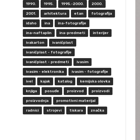
1990.
1995.
1995.-2000.
2000.
2001.
arhitektura
etan
fotografija
idaho
ina
ina-fotografije
ina-naftaplin
ina-predmeti
interijer
ivakarton
ivanićplast
ivanićplast - fotografije
ivanićplast - predmeti
ivasim
ivasim - elektronika
ivasim - fotografije
ivel
kajak
katalog
kemijska olovka
knjiga
posuđe
proizvod
proizvodi
proizvodnja
promotivni materijal
radnici
strojevi
tiskara
značka