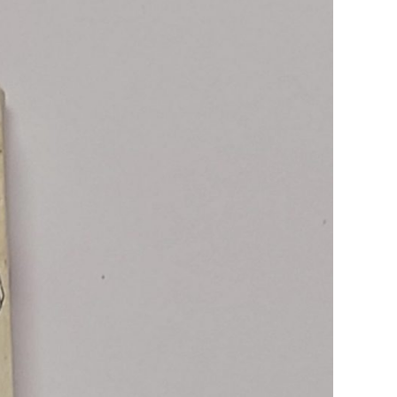
C
E
B