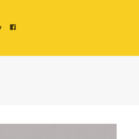
F
T
A