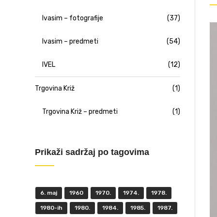
Ivasim – fotografije
(37)
Ivasim – predmeti
(54)
IVEL
(12)
Trgovina Križ
(1)
Trgovina Križ – predmeti
(1)
Prikaži sadržaj po tagovima
6. maj
1960
1970.
1974.
1978.
1980-ih
1980.
1984.
1985.
1987.