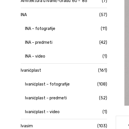
Arhitektura u Ivanić-Gradu '60 – '85
(7)
INA
(57)
INA – fotografije
(11)
INA – predmeti
(42)
INA – video
(1)
Ivanićplast
(161)
Ivanićplast – fotografije
(108)
Ivanićplast – predmeti
(52)
Ivanićplast – video
(1)
Ivasim
(103)