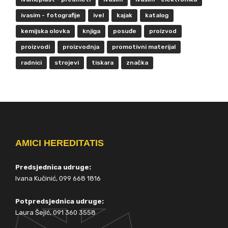
ivasim - fotografije
ivel
kajak
katalog
kemijska olovka
knjiga
posuđe
proizvod
proizvodi
proizvodnja
promotivni materijal
radnici
strojevi
tiskara
značka
AMICI HEREDITATIS
Predsjednica udruge:
Ivana Kučinić, 099 668 1816
Potpredsjednica udruge:
Laura Šejić, 091 360 3558