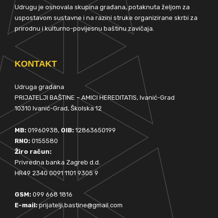
Udrugu je osnovala skupina građana, potaknuta željom za
uspostavom sustavne i na razini struke organizirane skrbi za
prirodnu i kulturno-povijesnu baštinu zavičaja.
KONTAKT
Udruga građana
PRIJATELJI BAŠTINE – AMICI HEREDITATIS, Ivanić-Grad
10310 Ivanić-Grad, Školska 12
MB:
01960938,
OIB:
12863650199
RNO:
0155580
Žiro račun:
Privredna banka Zagreb d.d.
HR49 2340 0091 1101 9305 9
GSM:
099 668 1816
E-mail:
prijatelji.bastine@gmail.com