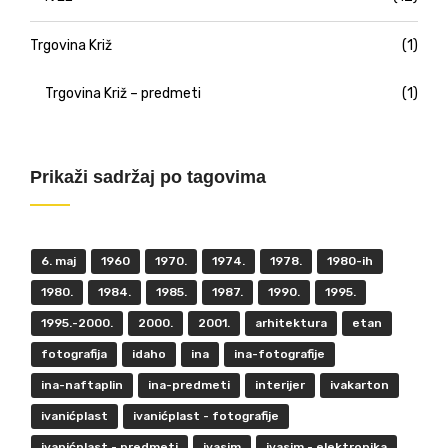
Trgovina Križ
(1)
Trgovina Križ – predmeti
(1)
Prikaži sadržaj po tagovima
6. maj
1960
1970.
1974.
1978.
1980-ih
1980.
1984.
1985.
1987.
1990.
1995.
1995.-2000.
2000.
2001.
arhitektura
etan
fotografija
idaho
ina
ina-fotografije
ina-naftaplin
ina-predmeti
interijer
ivakarton
ivanićplast
ivanićplast - fotografije
ivanićplast - predmeti
ivasim
ivasim - elektronika