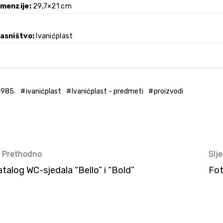
imenzije
29,7×21 cm
lasništvo
Ivanićplast
1985.
ivanićplast
Ivanićplast - predmeti
proizvodi
< Prethodno
Slj
atalog WC-sjedala “Bello” i “Bold”
Fot