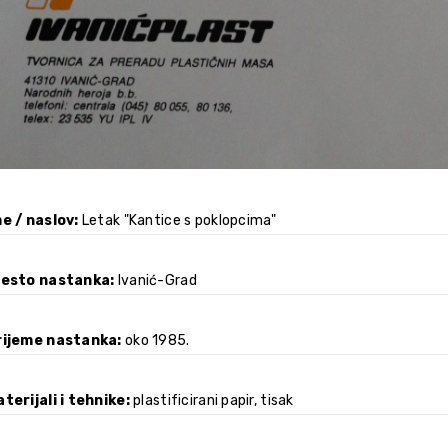
e / naslov
Letak "Kantice s poklopcima"
jesto nastanka
Ivanić-Grad
rijeme nastanka
oko 1985.
terijali i tehnike
plastificirani papir, tisak