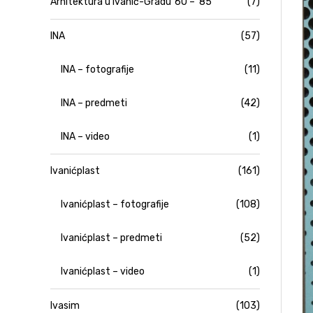
Arhitektura u Ivanić-Gradu '60 – '85
(7)
INA
(57)
INA – fotografije
(11)
INA – predmeti
(42)
INA – video
(1)
Ivanićplast
(161)
Ivanićplast – fotografije
(108)
Ivanićplast – predmeti
(52)
Ivanićplast – video
(1)
Ivasim
(103)