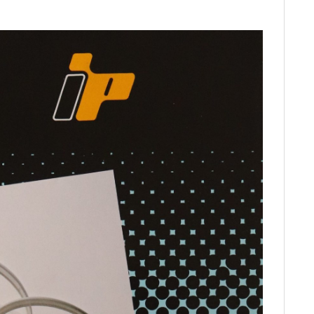
C
E
B