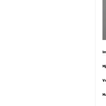
Im
M
V
Ma