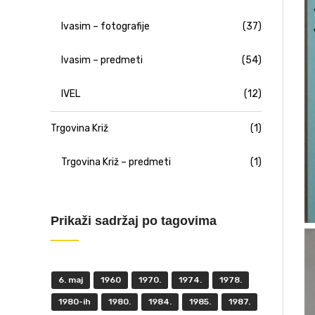
Ivasim – fotografije
(37)
Ivasim – predmeti
(54)
IVEL
(12)
Trgovina Križ
(1)
Trgovina Križ – predmeti
(1)
Prikaži sadržaj po tagovima
6. maj
1960
1970.
1974.
1978.
1980-ih
1980.
1984.
1985.
1987.