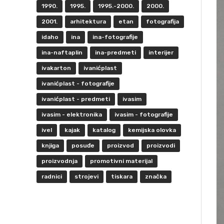
1990.
1995.
1995.-2000.
2000.
2001.
arhitektura
etan
fotografija
idaho
ina
ina-fotografije
ina-naftaplin
ina-predmeti
interijer
ivakarton
ivanićplast
ivanićplast - fotografije
ivanićplast - predmeti
ivasim
ivasim - elektronika
ivasim - fotografije
ivel
kajak
katalog
kemijska olovka
knjiga
posuđe
proizvod
proizvodi
proizvodnja
promotivni materijal
radnici
strojevi
tiskara
značka