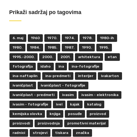
Prikaži sadržaj po tagovima
6. maj
1960
1970.
1974.
1978.
1980-ih
1980.
1984.
1985.
1987.
1990.
1995.
1995.-2000.
2000.
2001.
arhitektura
etan
fotografija
idaho
ina
ina-fotografije
ina-naftaplin
ina-predmeti
interijer
ivakarton
ivanićplast
ivanićplast - fotografije
ivanićplast - predmeti
ivasim
ivasim - elektronika
ivasim - fotografije
ivel
kajak
katalog
kemijska olovka
knjiga
posuđe
proizvod
proizvodi
proizvodnja
promotivni materijal
radnici
strojevi
tiskara
značka