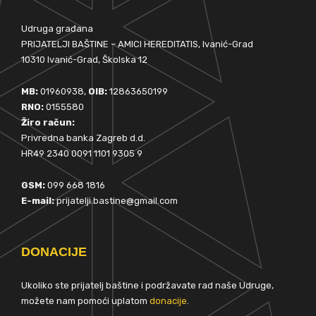
Udruga građana
PRIJATELJI BAŠTINE – AMICI HEREDITATIS, Ivanić-Grad
10310 Ivanić-Grad, Školska 12
MB:
01960938,
OIB:
12863650199
RNO:
0155580
Žiro račun:
Privredna banka Zagreb d.d.
HR49 2340 0091 1101 9305 9
GSM:
099 668 1816
E-mail:
prijatelji.bastine@gmail.com
DONACIJE
Ukoliko ste prijatelj baštine i podržavate rad naše Udruge,
možete nam pomoći uplatom
donacije
.