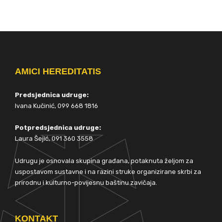
AMICI HEREDITATIS
Predsjednica udruge:
Ivana Kučinić, 099 668 1816
Potpredsjednica udruge:
Laura Šejić, 091 360 3558
Udrugu je osnovala skupina građana, potaknuta željom za
uspostavom sustavne i na razini struke organizirane skrbi za
prirodnu i kulturno-povijesnu baštinu zavičaja.
KONTAKT