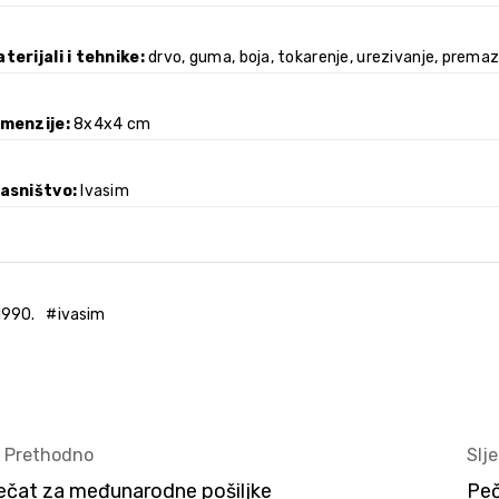
terijali i tehnike
drvo, guma, boja, tokarenje, urezivanje, premaz
imenzije
8x4x4 cm
lasništvo
Ivasim
1990.
ivasim
< Prethodno
Slj
ečat za međunarodne pošiljke
Peč