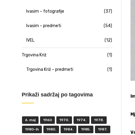
Ivasim – fotografije
(37)
Ivasim – predmeti
(54)
IVEL
(12)
Trgovina Križ
(1)
Trgovina Križ – predmeti
(1)
Prikaži sadržaj po tagovima
Im
M
6. maj
1960
1970.
1974.
1978.
1980-ih
1980.
1984.
1985.
1987.
V