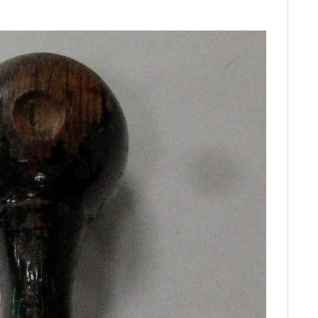
C
E
B