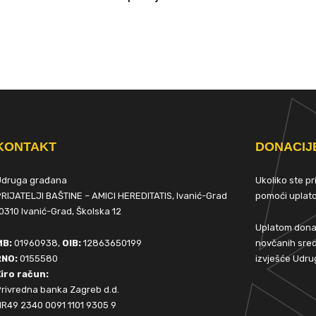
KONTAKT
DONACIJ
Udruga građana
Ukoliko ste p
RIJATELJI BAŠTINE – AMICI HEREDITATIS, Ivanić-Grad
pomoći upla
0310 Ivanić-Grad, Školska 12
Uplatom donac
MB:
01960938,
OIB:
12863650199
novčanih sred
RNO:
0155580
izvješće Udru
iro račun:
rivredna banka Zagreb d.d.
R49 2340 0091 1101 9305 9