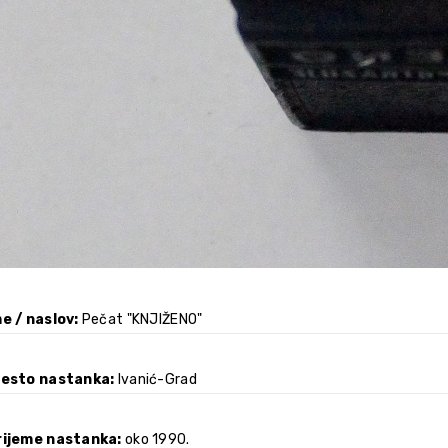
e / naslov
Pečat "KNJIŽENO"
jesto nastanka
Ivanić-Grad
rijeme nastanka
oko 1990.