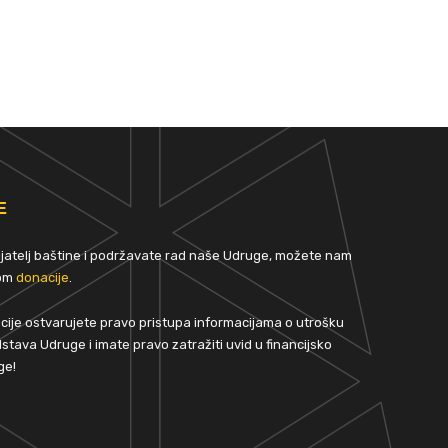
E
rijatelj baštine i podržavate rad naše Udruge, možete nam
tom
donacije
.
ije ostvarujete pravo pristupa informacijama o utrošku
stava Udruge i imate pravo zatražiti uvid u financijsko
ge!