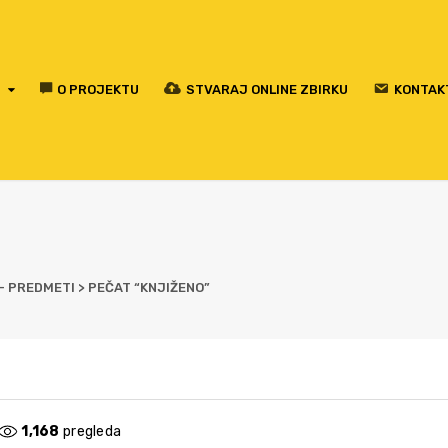
O PROJEKTU
STVARAJ ONLINE ZBIRKU
KONTAK
 - PREDMETI
>
PEČAT “KNJIŽENO”
1,168
pregleda