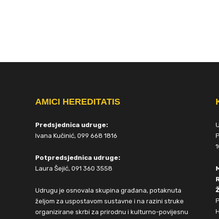
AMICI HEREDITATIS
Predsjednica udruge:
Ivana Kučinić, 099 668 1816
P
1
Potpredsjednica udruge:
Laura Šejić, 091 360 3558
Ž
Udrugu je osnovala skupina građana, potaknuta
P
željom za uspostavom sustavne i na razini struke
H
organizirane skrbi za prirodnu i kulturno-povijesnu