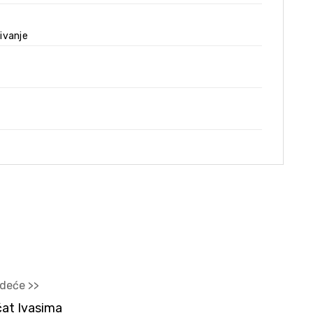
ivanje
edeće >>
at Ivasima