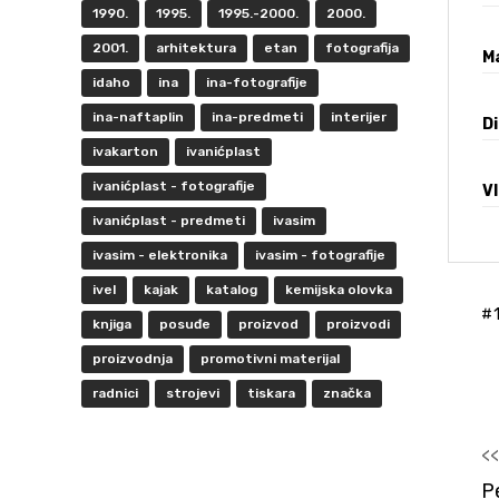
1990.
1995.
1995.-2000.
2000.
2001.
arhitektura
etan
fotografija
Ma
idaho
ina
ina-fotografije
ina-naftaplin
ina-predmeti
interijer
D
ivakarton
ivanićplast
ivanićplast - fotografije
V
ivanićplast - predmeti
ivasim
ivasim - elektronika
ivasim - fotografije
ivel
kajak
katalog
kemijska olovka
knjiga
posuđe
proizvod
proizvodi
proizvodnja
promotivni materijal
radnici
strojevi
tiskara
značka
<
P