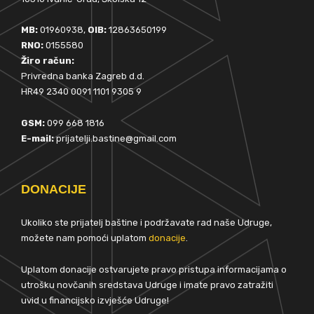
MB:
01960938,
OIB:
12863650199
RNO:
0155580
Žiro račun:
Privredna banka Zagreb d.d.
HR49 2340 0091 1101 9305 9
GSM:
099 668 1816
E-mail:
prijatelji.bastine@gmail.com
DONACIJE
Ukoliko ste prijatelj baštine i podržavate rad naše Udruge,
možete nam pomoći uplatom
donacije
.
Uplatom donacije ostvarujete pravo pristupa informacijama o
utrošku novčanih sredstava Udruge i imate pravo zatražiti
uvid u financijsko izvješće Udruge!