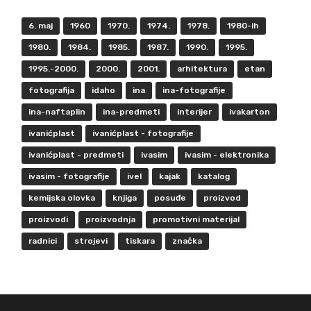
6. maj
1960
1970.
1974.
1978.
1980-ih
1980.
1984.
1985.
1987.
1990.
1995.
1995.-2000.
2000.
2001.
arhitektura
etan
fotografija
idaho
ina
ina-fotografije
ina-naftaplin
ina-predmeti
interijer
ivakarton
ivanićplast
ivanićplast - fotografije
ivanićplast - predmeti
ivasim
ivasim - elektronika
ivasim - fotografije
ivel
kajak
katalog
kemijska olovka
knjiga
posuđe
proizvod
proizvodi
proizvodnja
promotivni materijal
radnici
strojevi
tiskara
značka