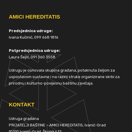
AMICI HEREDITATIS
Predsjednica udruge:
Ivana Kučinić, 099 668 1816
Potpredsjednica udruge:
Laura Šejić, 091 360 3558
Udrugu je osnovala skupina građana, potaknuta željom za
uspostavom sustavne i na razini struke organizirane skrbi za
prirodnu i kulturno-povijesnu baštinu zavičaja.
KONTAKT
Udruga građana
PRIJATELJI BAŠTINE – AMICI HEREDITATIS, Ivanić-Grad
10310 Ivanić-Grad, Školska 12