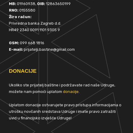
MB:
01960938,
OIB:
12863650199
RNO:
0155580
Žiro račun:
Privredna banka Zagreb d.d.
HR49 2340 0091 1101 9305 9
GSM:
099 668 1816
E-mail:
prijatelji.bastine@gmail.com
DONACIJE
Ukoliko ste prijatelj baštine i podržavate rad naše Udruge,
možete nam pomoći uplatom
donacije
.
Uplatom donacije ostvarujete pravo pristupa informacijama o
utrošku novčanih sredstava Udruge i imate pravo zatražiti
uvid u financijsko izvješće Udruge!