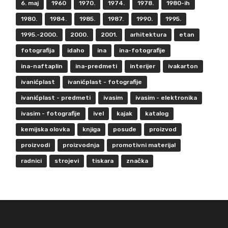
6. maj
1960
1970.
1974.
1978.
1980-ih
1980.
1984.
1985.
1987.
1990.
1995.
1995.-2000.
2000.
2001.
arhitektura
etan
fotografija
idaho
ina
ina-fotografije
ina-naftaplin
ina-predmeti
interijer
ivakarton
ivanićplast
ivanićplast - fotografije
ivanićplast - predmeti
ivasim
ivasim - elektronika
ivasim - fotografije
ivel
kajak
katalog
kemijska olovka
knjiga
posuđe
proizvod
proizvodi
proizvodnja
promotivni materijal
radnici
strojevi
tiskara
značka