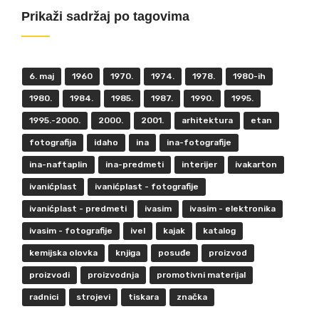
Prikaži sadržaj po tagovima
6. maj
1960
1970.
1974.
1978.
1980-ih
1980.
1984.
1985.
1987.
1990.
1995.
1995.-2000.
2000.
2001.
arhitektura
etan
fotografija
idaho
ina
ina-fotografije
ina-naftaplin
ina-predmeti
interijer
ivakarton
ivanićplast
ivanićplast - fotografije
ivanićplast - predmeti
ivasim
ivasim - elektronika
ivasim - fotografije
ivel
kajak
katalog
kemijska olovka
knjiga
posuđe
proizvod
proizvodi
proizvodnja
promotivni materijal
radnici
strojevi
tiskara
značka