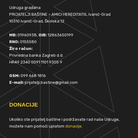
Udruga građana
PRIJATELJI BAŠTINE – AMICI HEREDITATIS, Ivanić-Grad
10310 Ivanić-Grad, Školska 12
MB:
01960938,
OIB:
12863650199
RNO:
0155580
Žiro račun:
Privredna banka Zagreb d.d.
HR49 2340 0091 1101 9305 9
GSM:
099 668 1816
E-mail:
prijatelji.bastine@gmail.com
DONACIJE
Ukoliko ste prijatelj baštine i podržavate rad naše Udruge,
možete nam pomoći uplatom
donacije
.