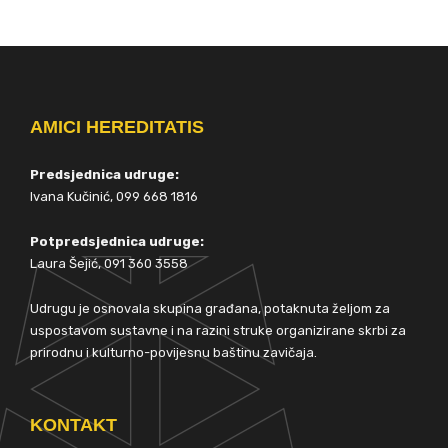
AMICI HEREDITATIS
Predsjednica udruge:
Ivana Kučinić, 099 668 1816
Potpredsjednica udruge:
Laura Šejić, 091 360 3558
Udrugu je osnovala skupina građana, potaknuta željom za
uspostavom sustavne i na razini struke organizirane skrbi za
prirodnu i kulturno-povijesnu baštinu zavičaja.
KONTAKT