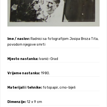
Ime / naslov
Radnici sa fotografijom Josipa Broza Tita,
povodom njegove smrti
Mjesto nastanka
Ivanić-Grad
Vrijeme nastanka
1980.
Materijali i tehnike
fotopapir, crno-bijeli
Dimenzije
12 x 9 cm