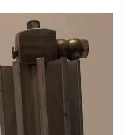
C
E
B