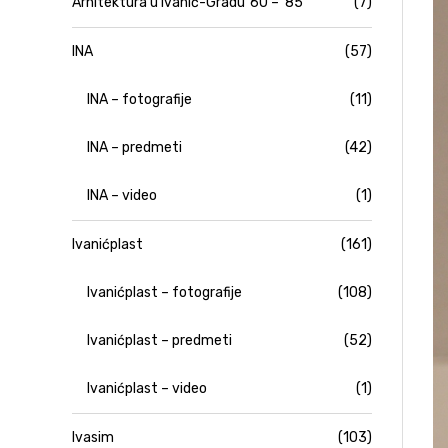
Arhitektura u Ivanić-Gradu '60 – '85
(7)
INA
(57)
INA – fotografije
(11)
INA – predmeti
(42)
INA – video
(1)
Ivanićplast
(161)
Ivanićplast – fotografije
(108)
Ivanićplast – predmeti
(52)
Ivanićplast – video
(1)
Ivasim
(103)