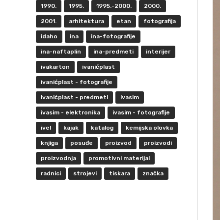
1990.
1995.
1995.-2000.
2000.
2001.
arhitektura
etan
fotografija
idaho
ina
ina-fotografije
ina-naftaplin
ina-predmeti
interijer
ivakarton
ivanićplast
ivanićplast - fotografije
ivanićplast - predmeti
ivasim
ivasim - elektronika
ivasim - fotografije
ivel
kajak
katalog
kemijska olovka
knjiga
posuđe
proizvod
proizvodi
proizvodnja
promotivni materijal
radnici
strojevi
tiskara
značka