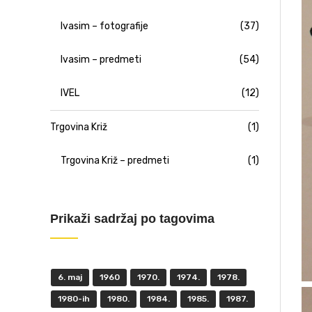
Ivasim – fotografije
(37)
Ivasim – predmeti
(54)
IVEL
(12)
Trgovina Križ
(1)
Trgovina Križ – predmeti
(1)
Prikaži sadržaj po tagovima
6. maj
1960
1970.
1974.
1978.
1980-ih
1980.
1984.
1985.
1987.