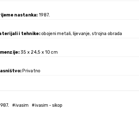
rijeme nastanka
1987.
terijali i tehnike
obojeni metali, lijevanje, strojna obrada
imenzije
35 x 24,5 x 10 cm
lasništvo
Privatno
1987.
ivasim
ivasim - sikop