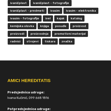
ivanićplast
ivanićplast - fotografije
ivanićplast - predmeti
ivasim
ivasim - elektronika
ivasim - fotografije
ivel
kajak
katalog
kemijska olovka
knjiga
posuđe
proizvod
proizvodi
proizvodnja
promotivni materijal
radnici
strojevi
tiskara
značka
AMICI HEREDITATIS
Predsjednica udruge:
Ivana Kučinić, 099 668 1816
Potpredsjednica udruge: