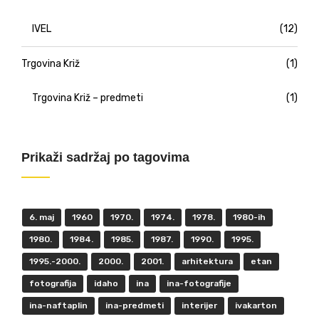
IVEL
(12)
Trgovina Križ
(1)
Trgovina Križ – predmeti
(1)
Prikaži sadržaj po tagovima
6. maj
1960
1970.
1974.
1978.
1980-ih
1980.
1984.
1985.
1987.
1990.
1995.
1995.-2000.
2000.
2001.
arhitektura
etan
fotografija
idaho
ina
ina-fotografije
ina-naftaplin
ina-predmeti
interijer
ivakarton