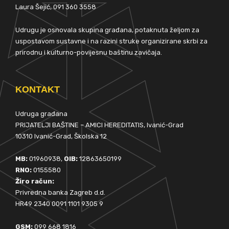
Laura Šejić, 091 360 3558
Udrugu je osnovala skupina građana, potaknuta željom za
uspostavom sustavne i na razini struke organizirane skrbi za
prirodnu i kulturno-povijesnu baštinu zavičaja.
KONTAKT
Udruga građana
PRIJATELJI BAŠTINE – AMICI HEREDITATIS, Ivanić-Grad
10310 Ivanić-Grad, Školska 12
MB:
01960938,
OIB:
12863650199
RNO:
0155580
Žiro račun:
Privredna banka Zagreb d.d.
HR49 2340 0091 1101 9305 9
GSM:
099 668 1816