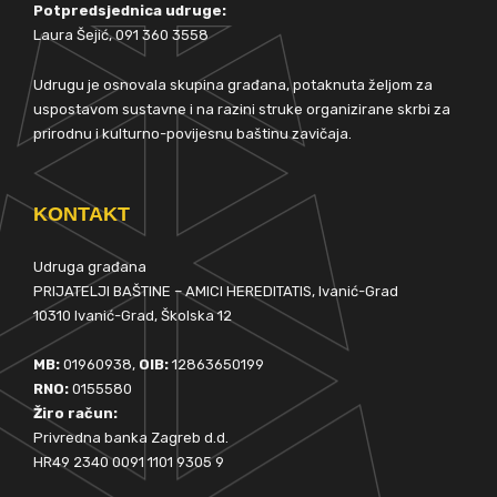
Potpredsjednica udruge:
Laura Šejić, 091 360 3558
Udrugu je osnovala skupina građana, potaknuta željom za
uspostavom sustavne i na razini struke organizirane skrbi za
prirodnu i kulturno-povijesnu baštinu zavičaja.
KONTAKT
Udruga građana
PRIJATELJI BAŠTINE – AMICI HEREDITATIS, Ivanić-Grad
10310 Ivanić-Grad, Školska 12
MB:
01960938,
OIB:
12863650199
RNO:
0155580
Žiro račun:
Privredna banka Zagreb d.d.
HR49 2340 0091 1101 9305 9