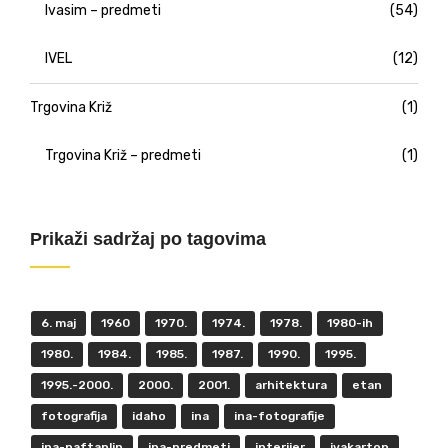
Ivasim – predmeti
(54)
IVEL
(12)
Trgovina Križ
(1)
Trgovina Križ – predmeti
(1)
Prikaži sadržaj po tagovima
6. maj
1960
1970.
1974.
1978.
1980-ih
1980.
1984.
1985.
1987.
1990.
1995.
1995.-2000.
2000.
2001.
arhitektura
etan
fotografija
idaho
ina
ina-fotografije
ina-naftaplin
ina-predmeti
interijer
ivakarton