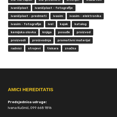
ivanićplast
ivanićplast - fotografije
ivanićplast - predmeti
ivasim
ivasim - elektronika
ivasim - fotografije
ivel
kajak
katalog
kemijska olovka
knjiga
posuđe
proizvod
proizvodi
proizvodnja
promotivni materijal
radnici
strojevi
tiskara
značka
AMICI HEREDITATIS
Predsjednica udruge:
Ivana Kučinić, 099 668 1816