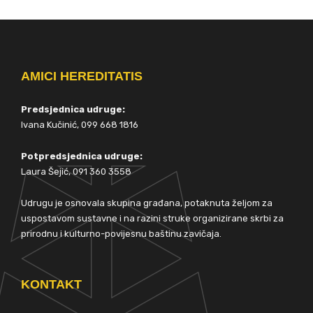
AMICI HEREDITATIS
Predsjednica udruge:
Ivana Kučinić, 099 668 1816
Potpredsjednica udruge:
Laura Šejić, 091 360 3558
Udrugu je osnovala skupina građana, potaknuta željom za
uspostavom sustavne i na razini struke organizirane skrbi za
prirodnu i kulturno-povijesnu baštinu zavičaja.
KONTAKT