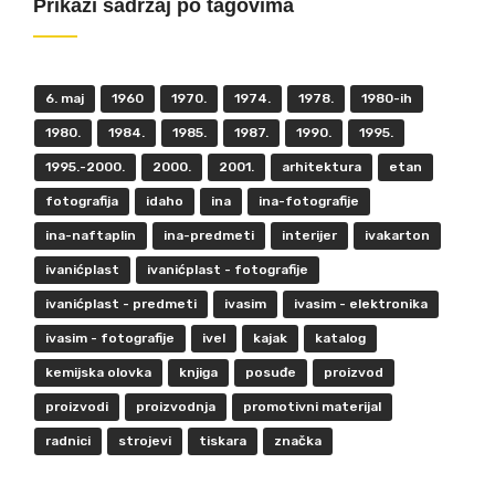
Prikaži sadržaj po tagovima
6. maj
1960
1970.
1974.
1978.
1980-ih
1980.
1984.
1985.
1987.
1990.
1995.
1995.-2000.
2000.
2001.
arhitektura
etan
fotografija
idaho
ina
ina-fotografije
ina-naftaplin
ina-predmeti
interijer
ivakarton
ivanićplast
ivanićplast - fotografije
ivanićplast - predmeti
ivasim
ivasim - elektronika
ivasim - fotografije
ivel
kajak
katalog
kemijska olovka
knjiga
posuđe
proizvod
proizvodi
proizvodnja
promotivni materijal
radnici
strojevi
tiskara
značka