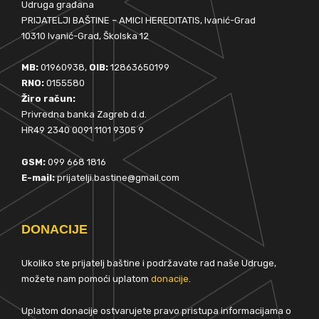
Udruga građana
PRIJATELJI BAŠTINE – AMICI HEREDITATIS, Ivanić-Grad
10310 Ivanić-Grad, Školska 12
MB:
01960938,
OIB:
12863650199
RNO:
0155580
Žiro račun:
Privredna banka Zagreb d.d.
HR49 2340 0091 1101 9305 9
GSM:
099 668 1816
E-mail:
prijatelji.bastine@gmail.com
DONACIJE
Ukoliko ste prijatelj baštine i podržavate rad naše Udruge,
možete nam pomoći uplatom
donacije
.
Uplatom donacije ostvarujete pravo pristupa informacijama o