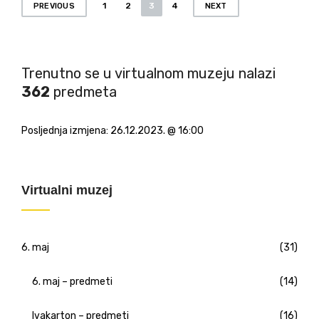
P
1
2
3
4
PREVIOUS
NEXT
o
s
t
Trenutno se u virtualnom muzeju nalazi
362
predmeta
s
n
Posljednja izmjena:
26.12.2023. @ 16:00
a
v
i
Virtualni muzej
g
a
t
6. maj
(31)
i
6. maj – predmeti
(14)
o
n
Ivakarton – predmeti
(16)