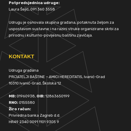
Potpredsjednica udruge:
Laura Šejić, 091 360 3558
Udrugu je osnovala skupina građana, potaknuta željom za
uspostavom sustavne i na razini struke organizirane skrbi za
prirodnu i kulturno-povijesnu baštinu zavičaja.
KONTAKT
Udruga građana
PRIJATELJI BAŠTINE – AMICI HEREDITATIS, Ivanić-Grad
10310 Ivanić-Grad, Školska 12
MB:
01960938,
OIB:
12863650199
RNO:
0155580
Žiro račun:
Privredna banka Zagreb d.d.
HR49 2340 0091 1101 9305 9