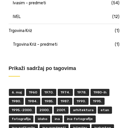
Ivasim – predmeti
(54)
IVEL
(12)
Trgovina Križ
(1)
Trgovina Križ – predmeti
(1)
Prikaži sadržaj po tagovima
6. maj
1960
1970.
1974.
1978.
1980-ih
1980.
1984.
1985.
1987.
1990.
1995.
1995.-2000.
2000.
2001.
arhitektura
etan
fotografija
idaho
ina
ina-fotografije
ina-naftaplin
ina-predmeti
interijer
ivakarton