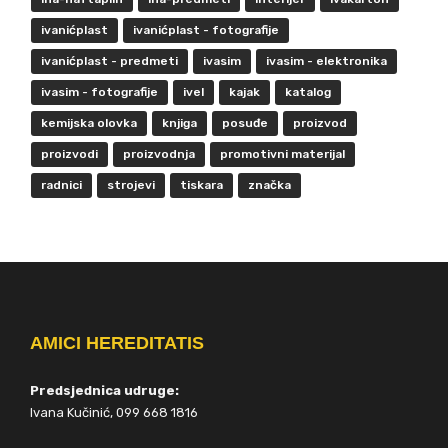
ivanićplast
ivanićplast - fotografije
ivanićplast - predmeti
ivasim
ivasim - elektronika
ivasim - fotografije
ivel
kajak
katalog
kemijska olovka
knjiga
posuđe
proizvod
proizvodi
proizvodnja
promotivni materijal
radnici
strojevi
tiskara
značka
AMICI HEREDITATIS
Predsjednica udruge:
Ivana Kučinić, 099 668 1816