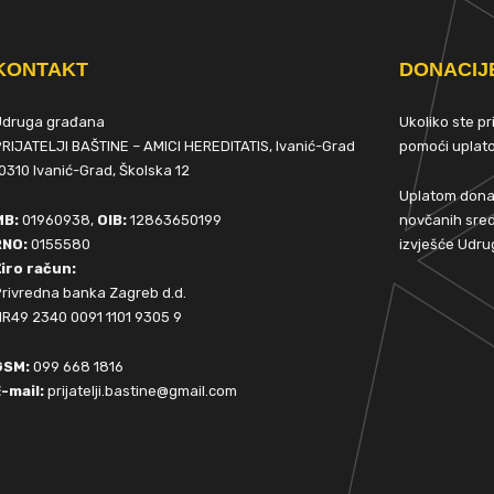
KONTAKT
DONACIJ
Udruga građana
Ukoliko ste p
RIJATELJI BAŠTINE – AMICI HEREDITATIS, Ivanić-Grad
pomoći upla
0310 Ivanić-Grad, Školska 12
Uplatom donac
MB:
01960938,
OIB:
12863650199
novčanih sred
RNO:
0155580
izvješće Udru
iro račun:
rivredna banka Zagreb d.d.
R49 2340 0091 1101 9305 9
GSM:
099 668 1816
-mail:
prijatelji.bastine@gmail.com