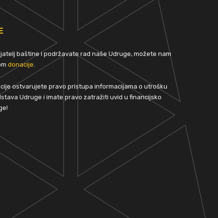
E
rijatelj baštine i podržavate rad naše Udruge, možete nam
tom
donacije
.
ije ostvarujete pravo pristupa informacijama o utrošku
stava Udruge i imate pravo zatražiti uvid u financijsko
ge!