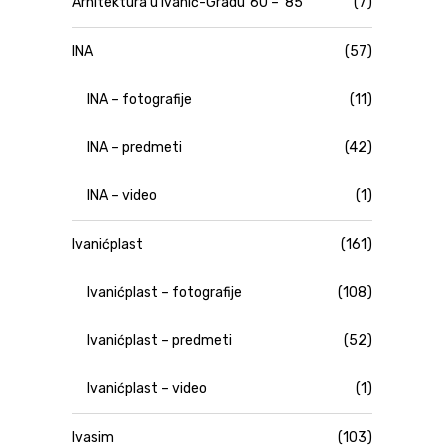
Arhitektura u Ivanić-Gradu '60 – '85
(7)
INA
(57)
INA – fotografije
(11)
INA – predmeti
(42)
INA – video
(1)
Ivanićplast
(161)
Ivanićplast – fotografije
(108)
Ivanićplast – predmeti
(52)
Ivanićplast – video
(1)
Ivasim
(103)