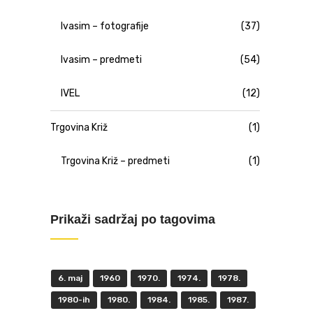
Ivasim – fotografije
(37)
Ivasim – predmeti
(54)
IVEL
(12)
Trgovina Križ
(1)
Trgovina Križ – predmeti
(1)
Prikaži sadržaj po tagovima
6. maj
1960
1970.
1974.
1978.
1980-ih
1980.
1984.
1985.
1987.