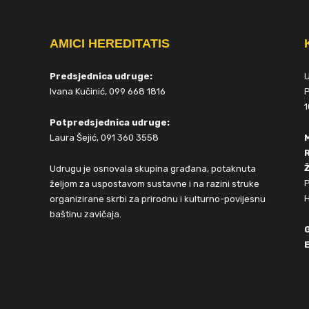
AMICI HEREDITATIS
Predsjednica udruge:
Ivana Kučinić, 099 668 1816
P
1
Potpredsjednica udruge:
Laura Šejić, 091 360 3558
Ž
Udrugu je osnovala skupina građana, potaknuta
P
željom za uspostavom sustavne i na razini struke
H
organizirane skrbi za prirodnu i kulturno-povijesnu
baštinu zavičaja.
E