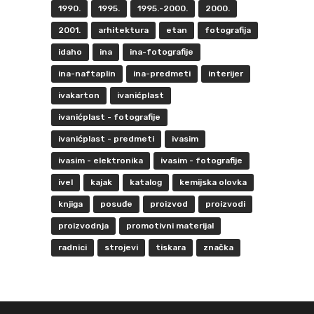
1990.
1995.
1995.-2000.
2000.
2001.
arhitektura
etan
fotografija
idaho
ina
ina-fotografije
ina-naftaplin
ina-predmeti
interijer
ivakarton
ivanićplast
ivanićplast - fotografije
ivanićplast - predmeti
ivasim
ivasim - elektronika
ivasim - fotografije
ivel
kajak
katalog
kemijska olovka
knjiga
posuđe
proizvod
proizvodi
proizvodnja
promotivni materijal
radnici
strojevi
tiskara
značka