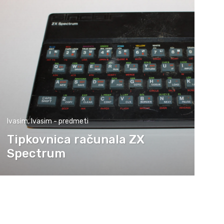
Ivasim
,
Ivasim - predmeti
Tipkovnica računala ZX
Spectrum