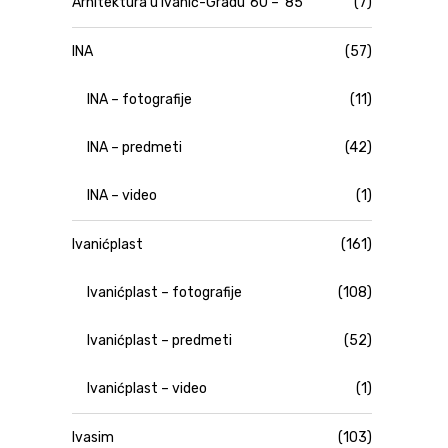
Arhitektura u Ivanić-Gradu '60 – '85
(7)
INA
(57)
INA – fotografije
(11)
INA – predmeti
(42)
INA – video
(1)
Ivanićplast
(161)
Ivanićplast – fotografije
(108)
Ivanićplast – predmeti
(52)
Ivanićplast – video
(1)
Ivasim
(103)