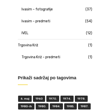
Ivasim – fotografije
(37)
Ivasim – predmeti
(54)
IVEL
(12)
Trgovina Križ
(1)
Trgovina Križ – predmeti
(1)
Prikaži sadržaj po tagovima
6. maj
1960
1970.
1974.
1978.
1980-ih
1980.
1984.
1985.
1987.