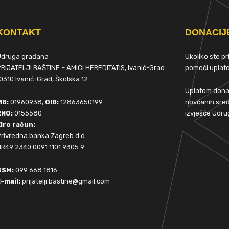
KONTAKT
DONACIJ
Udruga građana
Ukoliko ste p
RIJATELJI BAŠTINE – AMICI HEREDITATIS, Ivanić-Grad
pomoći upla
0310 Ivanić-Grad, Školska 12
Uplatom donac
MB:
01960938,
OIB:
12863650199
novčanih sred
RNO:
0155580
izvješće Udru
iro račun:
rivredna banka Zagreb d.d.
R49 2340 0091 1101 9305 9
GSM:
099 668 1816
-mail:
prijatelji.bastine@gmail.com