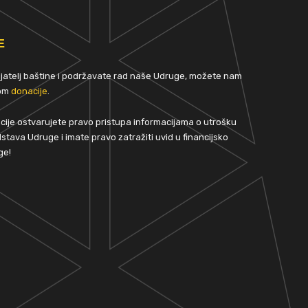
E
rijatelj baštine i podržavate rad naše Udruge, možete nam
tom
donacije
.
ije ostvarujete pravo pristupa informacijama o utrošku
stava Udruge i imate pravo zatražiti uvid u financijsko
ge!