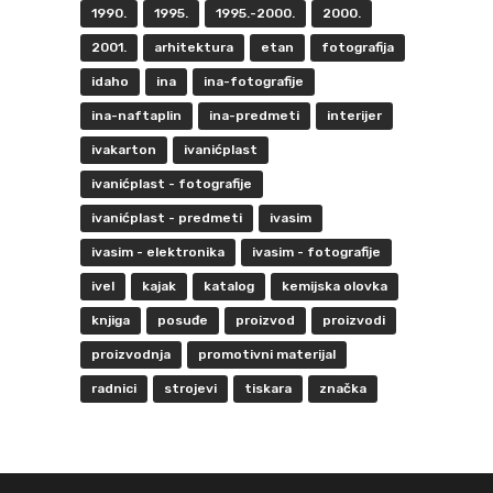
1990.
1995.
1995.-2000.
2000.
2001.
arhitektura
etan
fotografija
idaho
ina
ina-fotografije
ina-naftaplin
ina-predmeti
interijer
ivakarton
ivanićplast
ivanićplast - fotografije
ivanićplast - predmeti
ivasim
ivasim - elektronika
ivasim - fotografije
ivel
kajak
katalog
kemijska olovka
knjiga
posuđe
proizvod
proizvodi
proizvodnja
promotivni materijal
radnici
strojevi
tiskara
značka