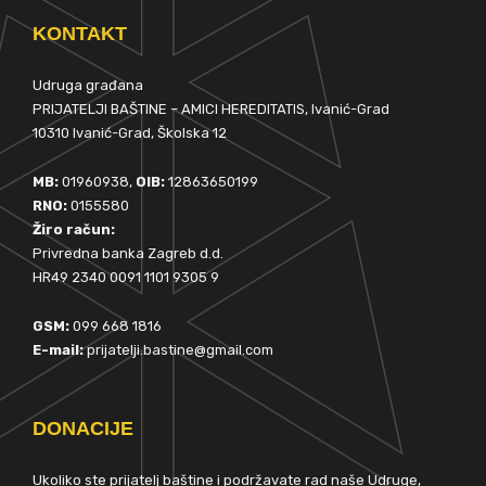
KONTAKT
Udruga građana
PRIJATELJI BAŠTINE – AMICI HEREDITATIS, Ivanić-Grad
10310 Ivanić-Grad, Školska 12
MB:
01960938,
OIB:
12863650199
RNO:
0155580
Žiro račun:
Privredna banka Zagreb d.d.
HR49 2340 0091 1101 9305 9
GSM:
099 668 1816
E-mail:
prijatelji.bastine@gmail.com
DONACIJE
Ukoliko ste prijatelj baštine i podržavate rad naše Udruge,