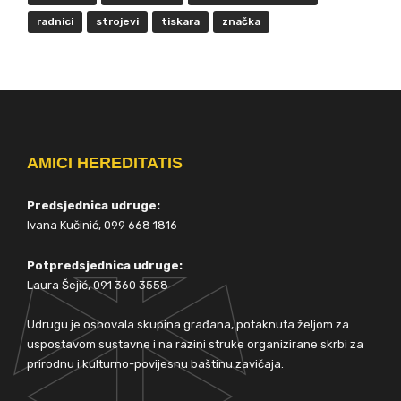
radnici
strojevi
tiskara
značka
AMICI HEREDITATIS
Predsjednica udruge:
Ivana Kučinić, 099 668 1816
Potpredsjednica udruge:
Laura Šejić, 091 360 3558
Udrugu je osnovala skupina građana, potaknuta željom za
uspostavom sustavne i na razini struke organizirane skrbi za
prirodnu i kulturno-povijesnu baštinu zavičaja.