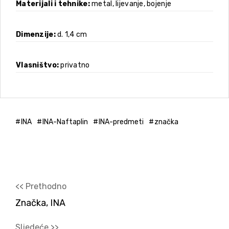
Materijali i tehnike
metal, lijevanje, bojenje
Dimenzije
d. 1,4 cm
Vlasništvo
privatno
INA
INA-Naftaplin
INA-predmeti
značka
<< Prethodno
Značka, INA
Sljedeće >>