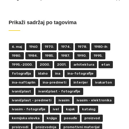
Prikaži sadržaj po tagovima
6. maj
1960
1970.
1974.
1978.
1980-ih
1980.
1984.
1985.
1987.
1990.
1995.
1995.-2000.
2000.
2001.
arhitektura
etan
fotografija
idaho
ina
ina-fotografije
ina-naftaplin
ina-predmeti
interijer
ivakarton
ivanićplast
ivanićplast - fotografije
ivanićplast - predmeti
ivasim
ivasim - elektronika
ivasim - fotografije
ivel
kajak
katalog
kemijska olovka
knjiga
posuđe
proizvod
proizvodi
proizvodnja
promotivni materijal