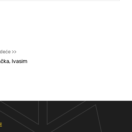
edeće >>
čka, Ivasim
E