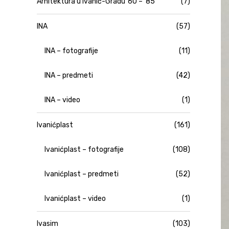
Arhitektura u Ivanić-Gradu '60 – '85
(7)
INA
(57)
INA – fotografije
(11)
INA – predmeti
(42)
INA – video
(1)
Ivanićplast
(161)
Ivanićplast – fotografije
(108)
Ivanićplast – predmeti
(52)
Ivanićplast – video
(1)
Ivasim
(103)