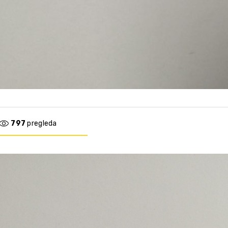
797
pregleda