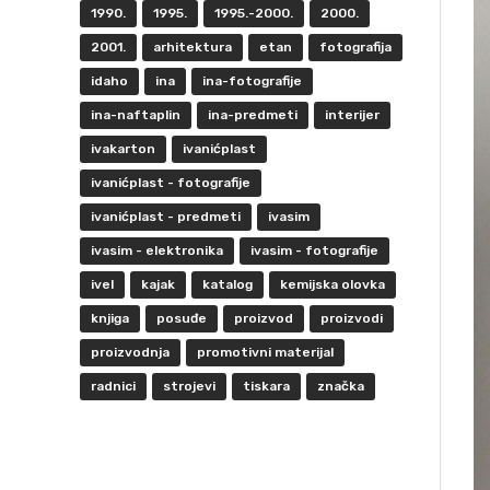
1990.
1995.
1995.-2000.
2000.
2001.
arhitektura
etan
fotografija
idaho
ina
ina-fotografije
ina-naftaplin
ina-predmeti
interijer
ivakarton
ivanićplast
ivanićplast - fotografije
ivanićplast - predmeti
ivasim
ivasim - elektronika
ivasim - fotografije
ivel
kajak
katalog
kemijska olovka
knjiga
posuđe
proizvod
proizvodi
proizvodnja
promotivni materijal
radnici
strojevi
tiskara
značka