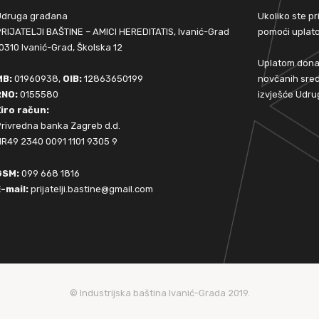
Udruga građana
Ukoliko ste p
RIJATELJI BAŠTINE – AMICI HEREDITATIS, Ivanić-Grad
pomoći upla
0310 Ivanić-Grad, Školska 12
Uplatom donac
MB:
01960938,
OIB:
12863650199
novčanih sred
RNO:
0155580
izvješće Udru
iro račun:
rivredna banka Zagreb d.d.
R49 2340 0091 1101 9305 9
GSM:
099 668 1816
-mail:
prijatelji.bastine@gmail.com
© Industrijska baština Ivanić-Grada 2019.