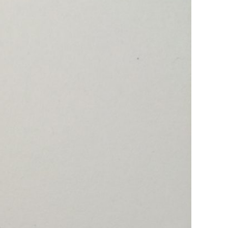
C
E
B