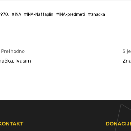
1970.
INA
INA-Naftaplin
INA-predmeti
značka
< Prethodno
Slj
načka, Ivasim
Zna
KONTAKT
DONACIJ