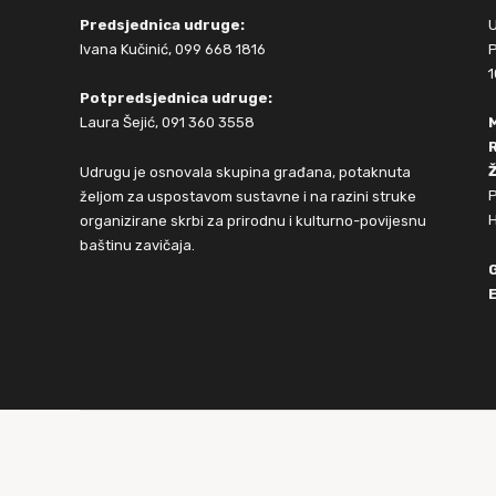
Predsjednica udruge:
Ivana Kučinić, 099 668 1816
P
1
Potpredsjednica udruge:
Laura Šejić, 091 360 3558
Ž
Udrugu je osnovala skupina građana, potaknuta
P
željom za uspostavom sustavne i na razini struke
H
organizirane skrbi za prirodnu i kulturno-povijesnu
baštinu zavičaja.
E