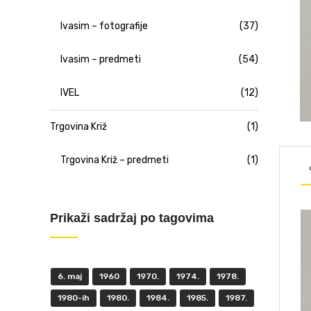
Ivasim – fotografije
(37)
Ivasim – predmeti
(54)
IVEL
(12)
Trgovina Križ
(1)
Trgovina Križ – predmeti
(1)
Prikaži sadržaj po tagovima
6. maj
1960
1970.
1974.
1978.
1980-ih
1980.
1984.
1985.
1987.