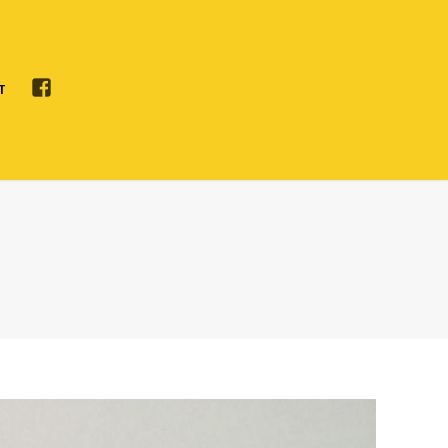
F
T
A