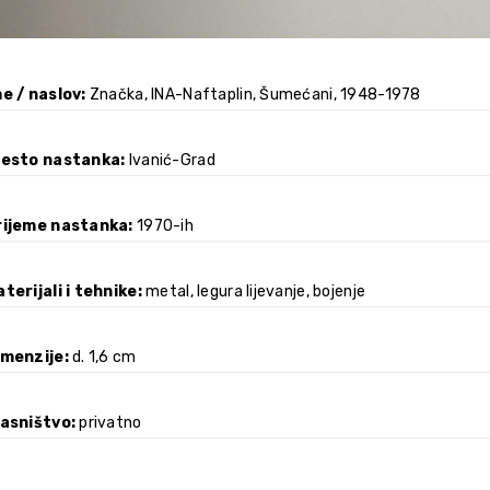
e / naslov
Značka, INA-Naftaplin, Šumećani, 1948-1978
jesto nastanka
Ivanić-Grad
rijeme nastanka
1970-ih
terijali i tehnike
metal, legura lijevanje, bojenje
imenzije
d. 1,6 cm
lasništvo
privatno