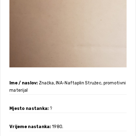
Ime / naslov
Značka, INA-Naftaplin Stružec, promotivni
materijal
Mjesto nastanka
?
Vrijeme nastanka
1980.