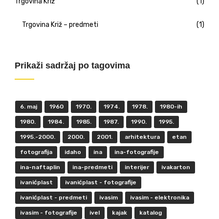
Trgovina Križ
(1)
Trgovina Križ – predmeti
(1)
Prikaži sadržaj po tagovima
6. maj
1960
1970.
1974.
1978.
1980-ih
1980.
1984.
1985.
1987.
1990.
1995.
1995.-2000.
2000.
2001.
arhitektura
etan
fotografija
idaho
ina
ina-fotografije
ina-naftaplin
ina-predmeti
interijer
ivakarton
ivanićplast
ivanićplast - fotografije
ivanićplast - predmeti
ivasim
ivasim - elektronika
ivasim - fotografije
ivel
kajak
katalog