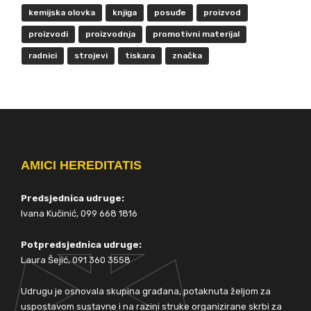
kemijska olovka
knjiga
posuđe
proizvod
proizvodi
proizvodnja
promotivni materijal
radnici
strojevi
tiskara
značka
AMICI HEREDITATIS
Predsjednica udruge:
Ivana Kučinić, 099 668 1816
Potpredsjednica udruge:
Laura Šejić, 091 360 3558
Udrugu je osnovala skupina građana, potaknuta željom za
uspostavom sustavne i na razini struke organizirane skrbi za