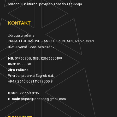
prirodnu i kulturno-povijesnu baštinu zavičaja.
KONTAKT
Udruga građana
PRIJATELJI BAŠTINE – AMICI HEREDITATIS, Ivanić-Grad
10310 Ivanić-Grad, Školska 12
MB:
01960938,
OIB:
12863650199
RNO:
0155580
Žiro račun:
Privredna banka Zagreb d.d.
HR49 2340 0091 1101 9305 9
GSM:
099 668 1816
E-mail:
prijatelji.bastine@gmail.com