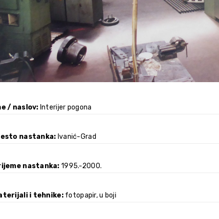
e / naslov
Interijer pogona
jesto nastanka
Ivanić-Grad
rijeme nastanka
1995.-2000.
terijali i tehnike
fotopapir, u boji