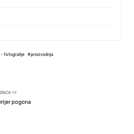
K
 - fotografije
proizvodnja
edeće >>
erijer pogona