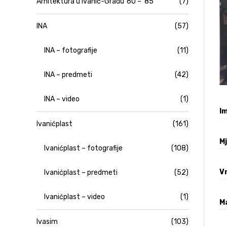
Arhitektura u Ivanić-Gradu '60 – '85
(7)
INA
(57)
INA – fotografije
(11)
INA – predmeti
(42)
INA – video
(1)
Im
Ivanićplast
(161)
M
Ivanićplast – fotografije
(108)
V
Ivanićplast – predmeti
(52)
Ivanićplast – video
(1)
Ma
Ivasim
(103)