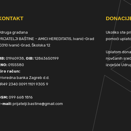
KONTAKT
DONACIJ
Udruga građana
Ukoliko ste p
RIJATELJI BAŠTINE – AMICI HEREDITATIS, Ivanić-Grad
pomoći upla
0310 Ivanić-Grad, Školska 12
Uplatom donac
MB:
01960938,
OIB:
12863650199
novčanih sred
RNO:
0155580
izvješće Udru
iro račun:
rivredna banka Zagreb d.d.
R49 2340 0091 1101 9305 9
GSM:
099 668 1816
-mail:
prijatelji.bastine@gmail.com