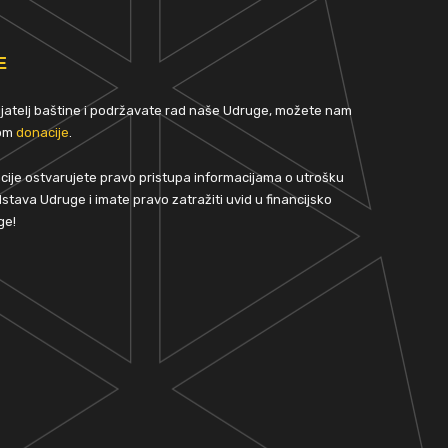
E
rijatelj baštine i podržavate rad naše Udruge, možete nam
tom
donacije
.
ije ostvarujete pravo pristupa informacijama o utrošku
stava Udruge i imate pravo zatražiti uvid u financijsko
ge!