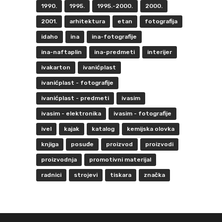
1990.
1995.
1995.-2000.
2000.
2001.
arhitektura
etan
fotografija
idaho
ina
ina-fotografije
ina-naftaplin
ina-predmeti
interijer
ivakarton
ivanićplast
ivanićplast - fotografije
ivanićplast - predmeti
ivasim
ivasim - elektronika
ivasim - fotografije
ivel
kajak
katalog
kemijska olovka
knjiga
posuđe
proizvod
proizvodi
proizvodnja
promotivni materijal
radnici
strojevi
tiskara
značka