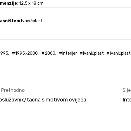
imenzije
12,5 x 18 cm
lasništvo
Ivanićplast
1995.
1995.-2000.
2000.
interijer
ivanićplast
Ivanićplast
< Prethodno
Slj
oslužavnik/tacna s motivom cvijeća
Int