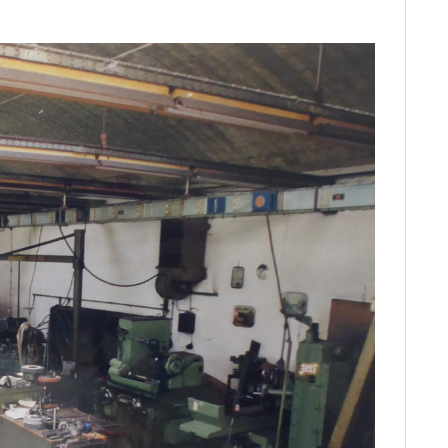
C
E
B