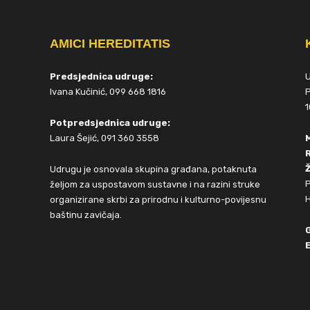
AMICI HEREDITATIS
Predsjednica udruge:
Ivana Kučinić, 099 668 1816
P
1
Potpredsjednica udruge:
Laura Šejić, 091 360 3558
Ž
Udrugu je osnovala skupina građana, potaknuta
P
željom za uspostavom sustavne i na razini struke
H
organizirane skrbi za prirodnu i kulturno-povijesnu
baštinu zavičaja.
E