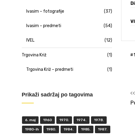
D
Ivasim – fotografije
(37)
V
Ivasim – predmeti
(54)
IVEL
(12)
Trgovina Križ
(1)
Trgovina Križ – predmeti
(1)
<
Prikaži sadržaj po tagovima
P
6. maj
1960
1970.
1974.
1978.
1980-ih
1980.
1984.
1985.
1987.