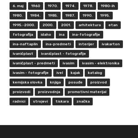
6. maj
1960
1970.
1974.
1978.
1980-ih
1980.
1984.
1985.
1987.
1990.
1995.
1995.-2000.
2000.
2001.
arhitektura
etan
fotografija
idaho
ina
ina-fotografije
ina-naftaplin
ina-predmeti
interijer
ivakarton
ivanićplast
ivanićplast - fotografije
ivanićplast - predmeti
ivasim
ivasim - elektronika
ivasim - fotografije
ivel
kajak
katalog
kemijska olovka
knjiga
posuđe
proizvod
proizvodi
proizvodnja
promotivni materijal
radnici
strojevi
tiskara
značka