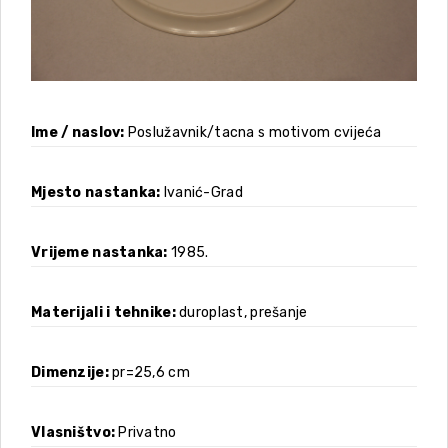
Ime / naslov
Poslužavnik/tacna s motivom cvijeća
Mjesto nastanka
Ivanić-Grad
Vrijeme nastanka
1985.
Materijali i tehnike
duroplast, prešanje
Dimenzije
pr=25,6 cm
Vlasništvo
Privatno