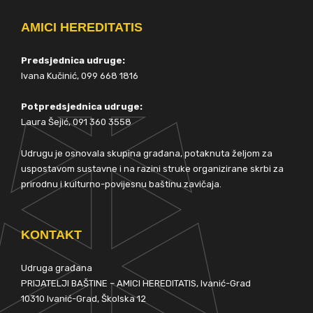
AMICI HEREDITATIS
Predsjednica udruge:
Ivana Kučinić, 099 668 1816
Potpredsjednica udruge:
Laura Šejić, 091 360 3558
Udrugu je osnovala skupina građana, potaknuta željom za
uspostavom sustavne i na razini struke organizirane skrbi za
prirodnu i kulturno-povijesnu baštinu zavičaja.
KONTAKT
Udruga građana
PRIJATELJI BAŠTINE – AMICI HEREDITATIS, Ivanić-Grad
10310 Ivanić-Grad, Školska 12