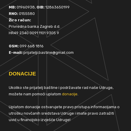
MB:
01960938,
OIB:
12863650199
RNO:
0155580
Žiro račun:
Privredna banka Zagreb d.d.
HR49 2340 0091 1101 9305 9
GSM:
099 668 1816
E-mail:
prijatelji.bastine@gmail.com
DONACIJE
Ukoliko ste prijatelj baštine i podržavate rad naše Udruge,
možete nam pomoći uplatom
donacije
.
Uplatom donacije ostvarujete pravo pristupa informacijama o
utrošku novčanih sredstava Udruge i imate pravo zatražiti
uvid u financijsko izvješće Udruge!