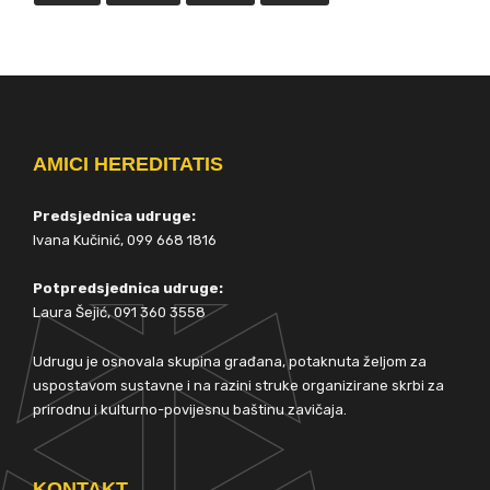
AMICI HEREDITATIS
Predsjednica udruge:
Ivana Kučinić, 099 668 1816
Potpredsjednica udruge:
Laura Šejić, 091 360 3558
Udrugu je osnovala skupina građana, potaknuta željom za
uspostavom sustavne i na razini struke organizirane skrbi za
prirodnu i kulturno-povijesnu baštinu zavičaja.
KONTAKT