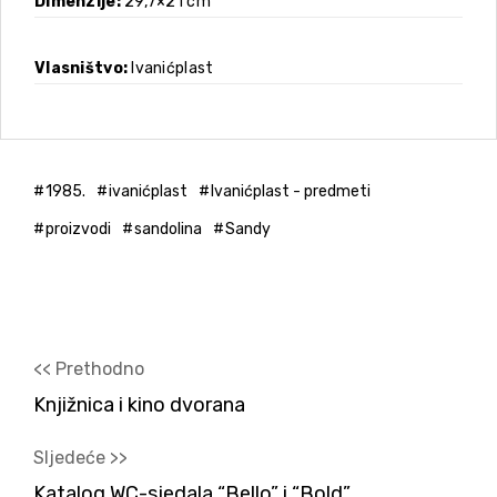
Dimenzije
29,7×21 cm
Vlasništvo
Ivanićplast
1985.
ivanićplast
Ivanićplast - predmeti
proizvodi
sandolina
Sandy
<< Prethodno
Knjižnica i kino dvorana
Sljedeće >>
Katalog WC-sjedala “Bello” i “Bold”