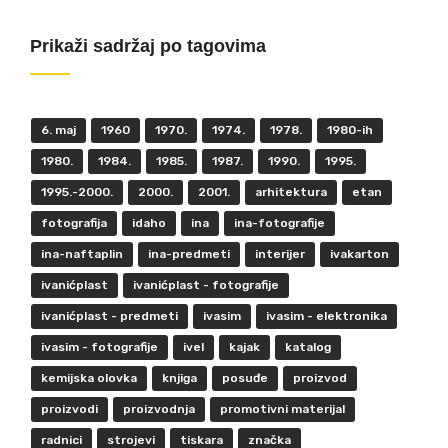
Prikaži sadržaj po tagovima
6. maj
1960
1970.
1974.
1978.
1980-ih
1980.
1984.
1985.
1987.
1990.
1995.
1995.-2000.
2000.
2001.
arhitektura
etan
fotografija
idaho
ina
ina-fotografije
ina-naftaplin
ina-predmeti
interijer
ivakarton
ivanićplast
ivanićplast - fotografije
ivanićplast - predmeti
ivasim
ivasim - elektronika
ivasim - fotografije
ivel
kajak
katalog
kemijska olovka
knjiga
posuđe
proizvod
proizvodi
proizvodnja
promotivni materijal
radnici
strojevi
tiskara
značka