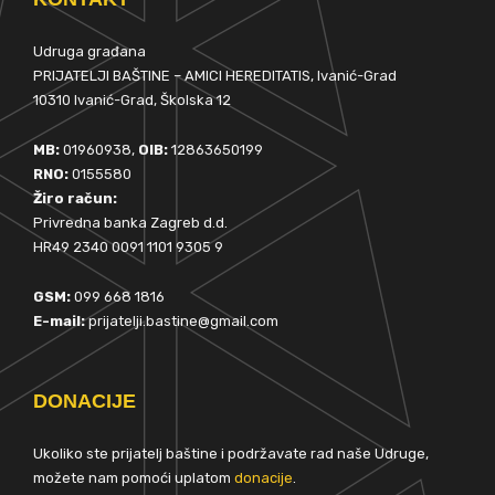
Udruga građana
PRIJATELJI BAŠTINE – AMICI HEREDITATIS, Ivanić-Grad
10310 Ivanić-Grad, Školska 12
MB:
01960938,
OIB:
12863650199
RNO:
0155580
Žiro račun:
Privredna banka Zagreb d.d.
HR49 2340 0091 1101 9305 9
GSM:
099 668 1816
E-mail:
prijatelji.bastine@gmail.com
DONACIJE
Ukoliko ste prijatelj baštine i podržavate rad naše Udruge,
možete nam pomoći uplatom
donacije
.