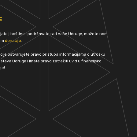
E
rijatelj baštine i podržavate rad naše Udruge, možete nam
tom
donacije
.
ije ostvarujete pravo pristupa informacijama o utrošku
stava Udruge i imate pravo zatražiti uvid u financijsko
ge!