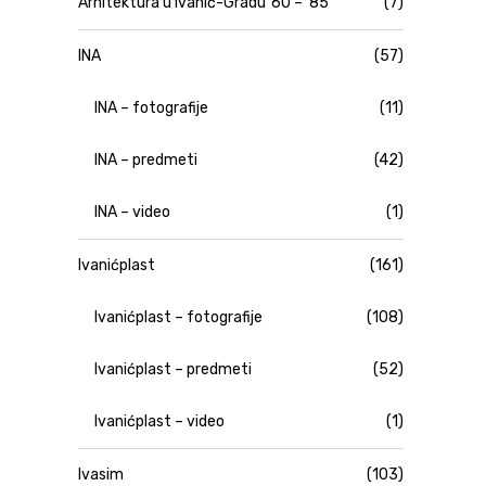
Arhitektura u Ivanić-Gradu '60 – '85
(7)
INA
(57)
INA – fotografije
(11)
INA – predmeti
(42)
INA – video
(1)
Ivanićplast
(161)
Ivanićplast – fotografije
(108)
Ivanićplast – predmeti
(52)
Ivanićplast – video
(1)
Ivasim
(103)