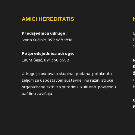
AMICI HEREDITATIS
Predsjednica udruge:
Ivana Kučinić, 099 668 1816
P
1
Potpredsjednica udruge:
Laura Šejić, 091 360 3558
Ž
Udrugu je osnovala skupina građana, potaknuta
P
željom za uspostavom sustavne i na razini struke
H
organizirane skrbi za prirodnu i kulturno-povijesnu
baštinu zavičaja.
E