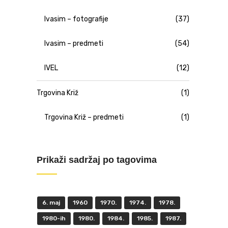
Ivasim – fotografije
(37)
Ivasim – predmeti
(54)
IVEL
(12)
Trgovina Križ
(1)
Trgovina Križ – predmeti
(1)
Prikaži sadržaj po tagovima
6. maj
1960
1970.
1974.
1978.
1980-ih
1980.
1984.
1985.
1987.