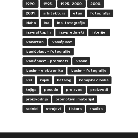
1990.
1995.
1995.-2000.
2000.
2001.
arhitektura
etan
fotografija
idaho
ina
ina-fotografije
ina-naftaplin
ina-predmeti
interijer
ivakarton
ivanićplast
ivanićplast - fotografije
ivanićplast - predmeti
ivasim
ivasim - elektronika
ivasim - fotografije
ivel
kajak
katalog
kemijska olovka
knjiga
posuđe
proizvod
proizvodi
proizvodnja
promotivni materijal
radnici
strojevi
tiskara
značka