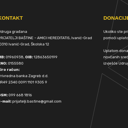
KONTAKT
DONACIJ
Udruga građana
Ukoliko ste p
RIJATELJI BAŠTINE – AMICI HEREDITATIS, Ivanić-Grad
pomoći upla
0310 Ivanić-Grad, Školska 12
Uplatom donac
MB:
01960938,
OIB:
12863650199
novčanih sred
RNO:
0155580
izvješće Udru
iro račun:
rivredna banka Zagreb d.d.
R49 2340 0091 1101 9305 9
GSM:
099 668 1816
-mail:
prijatelji.bastine@gmail.com